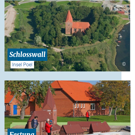
Schlosswall
©
Insel Poel
Festung