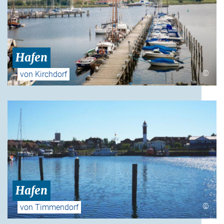
Hafen
©
von Kirchdorf
Hafen
©
von Timmendorf