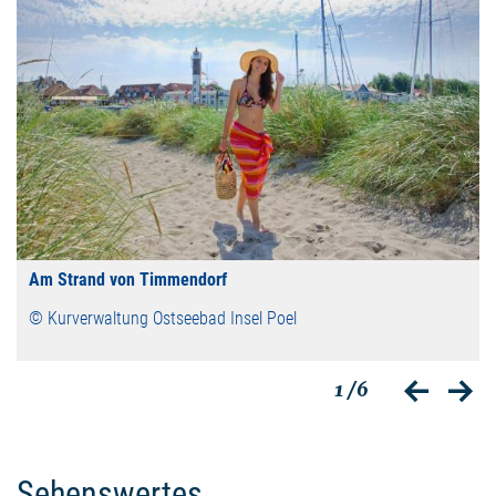
Am Strand von Timmendorf
© Kurverwaltung Ostseebad Insel Poel
1
/6
zurück
vor
Sehenswertes