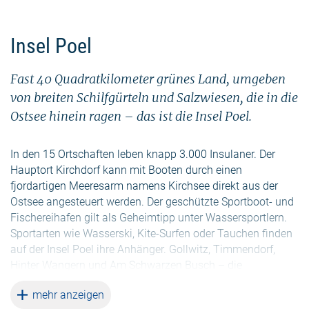
Insel Poel
Fast 40 Quadratkilometer grünes Land, umgeben
von breiten Schilfgürteln und Salzwiesen, die in die
Ostsee hinein ragen – das ist die Insel Poel.
In den 15 Ortschaften leben knapp 3.000 Insulaner. Der
Hauptort Kirchdorf kann mit Booten durch einen
fjordartigen Meeresarm namens Kirchsee direkt aus der
Ostsee angesteuert werden. Der geschützte Sportboot- und
Fischereihafen gilt als Geheimtipp unter Wassersportlern.
Sportarten wie Wasserski, Kite-Surfen oder Tauchen finden
auf der Insel Poel ihre Anhänger. Gollwitz, Timmendorf,
Hinter Wangern und Am Schwarzen Busch – die
verschiedenen Badeabschnitte, auf elf Strandkilometer
weiterlesen
mehr anzeigen
verteilt, bieten ihre Besonderheiten.