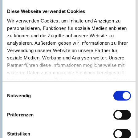
Inselmuseum
Diese Webseite verwendet Cookies
©
Kirchdorf
Wir verwenden Cookies, um Inhalte und Anzeigen zu
personalisieren, Funktionen für soziale Medien anbieten
zu können und die Zugriffe auf unsere Website zu
analysieren. Außerdem geben wir Informationen zu Ihrer
Verwendung unserer Website an unsere Partner für
soziale Medien, Werbung und Analysen weiter. Unsere
Partner führen diese Informationen möglicherweise mit
weiteren Daten zusammen, die Sie ihnen bereitgestellt
haben oder die sie im Rahmen Ihrer Nutzung der Dienste
Radtour
gesammelt haben.
Einwilligungsauswahl
©
Notwendig
Insel Poel
Präferenzen
Statistiken