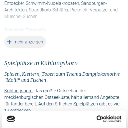
Entdecker, Schwimm-Nudelakrobaten, Sandburgen-
Architekten, Strandkorb-Schläfer, Picknick- Verputzer und
Muschel-Sucher.
Spielplatz Tarnewitz
Gegenüber des Hotels Tarnwitzer Hof im Ortsteil Tarnewitz
weiterlesen
mehr anzeigen
befindet sich ein Spieltplatz mit Wippe, Schaukel,
Tischtennisplatte und einem Klettergerüst. Eine
Sitzgelegenheit ist ebenfalls vorhanden.
Spielplätze in Kühlungsborn
Spielplatz am Festsaal
Spielen, Klettern, Toben zum Thema Dampflokomotive
Schaukel, Kletterturm mit Rutsche und eine Netzschaukel -
"Molli" und Fischen
das alles lässt sich auf dem Spielplatz hinter dem Festsaal
finden.
Kühlungsborn
, das größte Ostseebad der
mecklenburgischen Ostseeküste, hält allerhand Angebote
Spielplatz am Hotel John Brinckman
für Kinder bereit. Auf den örtlichen Spielplätzen gibt es viel
Geschützt im Küstenschutzwald zwischen Mittel- und
zu entdecken.
Strandpromenade befindet sich, gegenüber des Hotels
John Brinckman, ein schattiger Spielplatz.
Strandspielplatz West