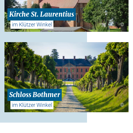
Kirche St. Laurentius
im Klützer Winkel
©
Schloss Bothmer
im Klützer Winkel
©