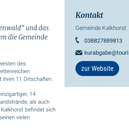
Kontakt
renwald" und das
Gemeinde Kalkhorst
um die Gemeinde
038827889813
kurabgabe@touri
dwesten des
zur Website
ettenreichen
 ihren 11 Ortschaften.
inzigartiger, 14
Sandstrände, als auch
Kalkhorst befindet sich
seinen vielen