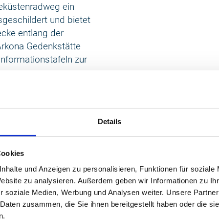
eeküstenradweg ein
usgeschildert und bietet
ecke entlang der
Arkona Gedenkstätte
Informationstafeln zur
es.
er wunderschönen,
ei gutem Wetter sind
n auch die Hansestädte
Details
swerte Kirchen,
Cookies
chten und
nhalte und Anzeigen zu personalisieren, Funktionen für soziale
 das Schloss in
Website zu analysieren. Außerdem geben wir Informationen zu I
seines
r soziale Medien, Werbung und Analysen weiter. Unsere Partner
rch die internationale
 Daten zusammen, die Sie ihnen bereitgestellt haben oder die s
ands ausgezeichnet.
n.