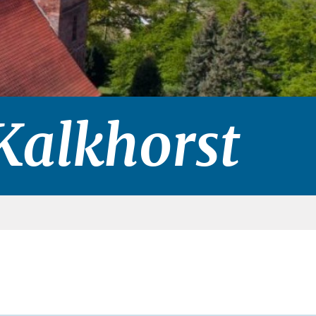
alk­horst