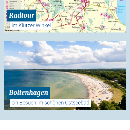
Radtour
im Klützer Winkel
©
Boltenhagen
ein Besuch im schönen Ostseebad
©