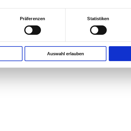
acht Mecklenburg-
Präferenzen
Statistiken
r auf eine
. Miniaturbauwerke,
rten und
ug durch Jahrhunderte.
en und ein spannendes
Auswahl erlauben