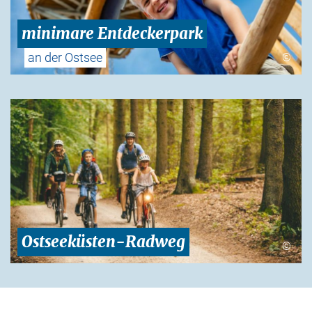
minimare Entdeckerpark
an der Ostsee
©
Ostseeküsten-Radweg
©