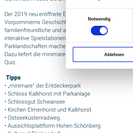
Einwilligungsauswahl
Der 2019 neu eröffnete Entdeckerpark „
minimare
“ m
Notwendig
Vorpommerns Geschichte greifbar und lädt Besuche
familienfreundliche und abenteuerliche Zeitreise ein
interaktive Spielstationen in liebevoll gestalteten Gä
Parklandschaften machen einen Besuch zum Streifz
Dazu liefert die minimare-App fesselnde Geschicht
Ablehnen
Quiz.
Tipps
• „minimare“ der Entdeckerpark
• Schloss Kalkhorst mit Parkanlage
• Schlossgut Schwansee
• Kirchen Elmenhorst und Kalkhorst
• Ostseeküstenradweg
• Aussichtsplattform Hohen Schönberg