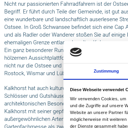
Nicht nur passionierten Fahrradfahrern ist der Osts
Begriff. Er führt durch Teile der Gemeinde, ist gut a
eine wunderbare und landschaftlich auserlesene Str
Ostsee. In Groß Schwansee befindet sich eine Cap 
und als Radler oder Wanderer stoßen Sie auf einige 
ehemaligen Grenze entlang des alten Kolonnenweg
Ein ganz besonderer Rundumblick bietet sich von d
hölzernen Aussichtplattform in Hohen Schönberg. B
nicht nur die Ostsee und der Klützer Winkel, sonder
Zustimmung
Rostock, Wismar und Lübeck zu sehen.
Kalkhorst hat auch kulturell etwas zu bieten – sehen
Diese Webseite verwendet 
Schlösser und Gutshäuser mit bedeutenden Geschi
Wir verwenden Cookies, um I
architektonischen Besonderheiten, wie zum Beispiel
und die Zugriffe auf unsere 
Kalkhorst mit seiner gepflegten Parkanlage. Wegen 
Website an unsere Partner fü
außergewöhnlichen Artenreichtums wurde er 2002 du
möglicherweise mit weiteren
Gartenfachmesse als zweitschönster Park Deutschl
der Dienste gesammelt habe