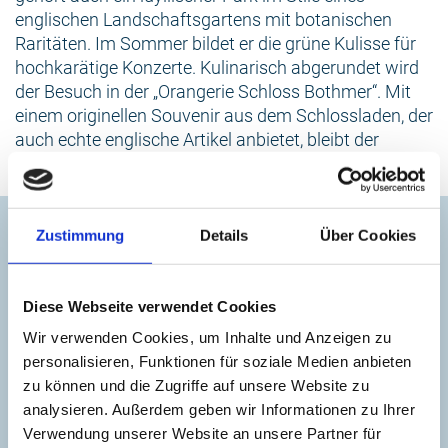
englischen Landschaftsgartens mit botanischen
Raritäten. Im Sommer bildet er die grüne Kulisse für
hochkarätige Konzerte. Kulinarisch abgerundet wird
der Besuch in der „Orangerie Schloss Bothmer“. Mit
einem originellen Souvenir aus dem Schlossladen, der
auch echte englische Artikel anbietet, bleibt der
Ausflug noch lange in lebendiger Erinnerung.
Kontakt
Zustimmung
Details
Über Cookies
Schloss Bothmer
Diese Webseite verwendet Cookies
+49 385 588 41 513
Wir verwenden Cookies, um Inhalte und Anzeigen zu
personalisieren, Funktionen für soziale Medien anbieten
schloss-bothmer@mv-schloesser.de
zu können und die Zugriffe auf unsere Website zu
analysieren. Außerdem geben wir Informationen zu Ihrer
Verwendung unserer Website an unsere Partner für