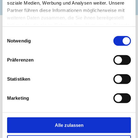
zur Website
soziale Medien, Werbung und Analysen weiter. Unsere
Partner führen diese Informationen möglicherweise mit
weiteren Daten zusammen, die Sie ihnen bereitgestellt
haben oder die sie im Rahmen Ihrer Nutzung der Dienste
gesammelt haben.
Einwilligungsauswahl
Notwendig
Präferenzen
Statistiken
Marketing
keine Bildunterschrift © SSGK MV / Timm Allrich
Sc
Alle zulassen