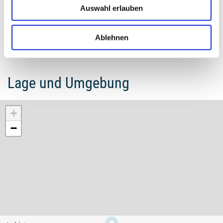
1
/14
zurück
vor
Auswahl erlauben
Ablehnen
Lage und Umgebung
+
−