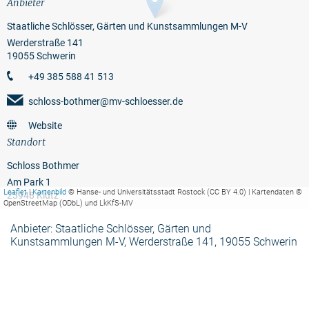
Anbieter
Staatliche Schlösser, Gärten und Kunstsammlungen M-V
Werderstraße 141
19055 Schwerin
+49 385 588 41 513
schloss-bothmer@mv-schloesser.de
Website
Standort
Schloss Bothmer
Am Park 1
Leaflet
|
Kartenbild
© Hanse- und Universitätsstadt Rostock (CC BY 4.0) | Kartendaten ©
23948 Klütz
OpenStreetMap (ODbL) und LkKfS-MV
Anbieter: Staatliche Schlösser, Gärten und
Kunstsammlungen M-V, Werderstraße 141, 19055 Schwerin