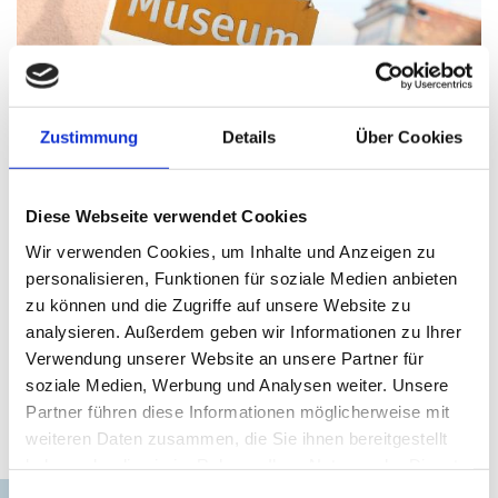
Zustimmung
Details
Über Cookies
Museum von Kröpelin
Diese Webseite verwendet Cookies
© VMO, Danny Gohlke
Wir verwenden Cookies, um Inhalte und Anzeigen zu
personalisieren, Funktionen für soziale Medien anbieten
1
/3
zurück
vor
zu können und die Zugriffe auf unsere Website zu
analysieren. Außerdem geben wir Informationen zu Ihrer
Verwendung unserer Website an unsere Partner für
Interessantes
soziale Medien, Werbung und Analysen weiter. Unsere
Partner führen diese Informationen möglicherweise mit
weiteren Daten zusammen, die Sie ihnen bereitgestellt
in der Umgebung
haben oder die sie im Rahmen Ihrer Nutzung der Dienste
gesammelt haben.