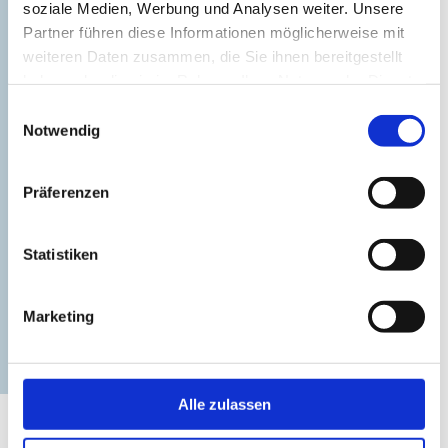
soziale Medien, Werbung und Analysen weiter. Unsere
Binnenland
Partner führen diese Informationen möglicherweise mit
weiteren Daten zusammen, die Sie ihnen bereitgestellt
©
Idyllische Rückzugsorte
haben oder die sie im Rahmen Ihrer Nutzung der Dienste
gesammelt haben.
Einwilligungsauswahl
Notwendig
Präferenzen
Statistiken
Städte
Marketing
©
Backstein trifft Lebensgefühl
Alle zulassen
Du bekommst noch keine