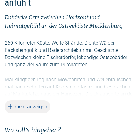
anfühlt
Entdecke Orte zwischen Horizont und
Heimatgefühl an der Ostseeküste Mecklenburg
260 Kilometer Küste. Weite Strände. Dichte Wälder.
Backsteingotik und Bäderarchitektur mit Geschichte.
Dazwischen kleine Fischerdörfer, lebendige Ostseebäder
und ganz viel Raum zum Durchatmen.
Mal klingt der Tag nach Möwenrufen und Wellenrauschen,
mal nach Schritten auf Kopfsteinpflaster und Gesprächen
auf Marktplätzen aus der Hansezeit. Die Urlaubsorte an der
Ostseeküste Mecklenburg könnten kaum unterschiedlicher
weiterlesen
mehr anzeigen
sein und doch teilen Sie eines: sie geben Raum für das, was
du gerade brauchst.
Wo soll's hingehen?