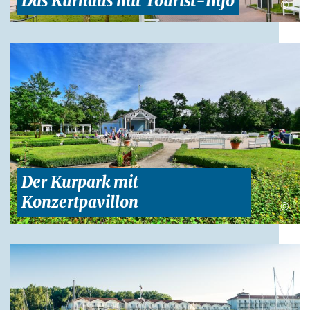
Das Kurhaus mit Tourist-Info
©
Der Kurpark mit
Konzertpavillon
©