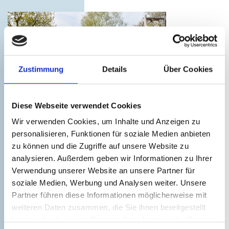
©
Zustimmung
Details
Über Cookies
Diese Webseite verwendet Cookies
Bades Huk Ferienresort
Wir verwenden Cookies, um Inhalte und Anzeigen zu
Moderne Strandapartments inmitten der
personalisieren, Funktionen für soziale Medien anbieten
zu können und die Zugriffe auf unsere Website zu
Natur - inklusive Sauna & Fitnessstudio,
analysieren. Außerdem geben wir Informationen zu Ihrer
Spielplatz, Fahrrad-, SUP- und
Verwendung unserer Website an unsere Partner für
Strandkorbverleih sowie einem Shop mit...
soziale Medien, Werbung und Analysen weiter. Unsere
Partner führen diese Informationen möglicherweise mit
Mehr erfahren
weiteren Daten zusammen, die Sie ihnen bereitgestellt
haben oder die sie im Rahmen Ihrer Nutzung der Dienste