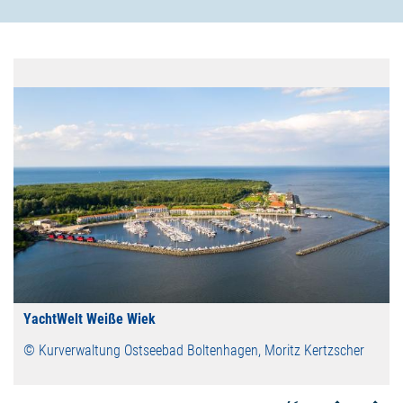
YachtWelt Weiße Wiek
© Kurverwaltung Ostseebad Boltenhagen, Moritz Kertzscher