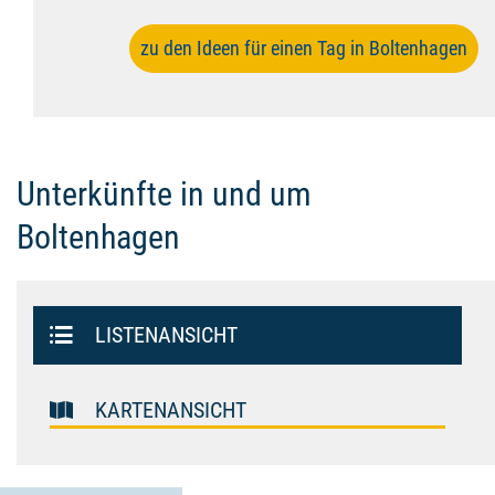
zu den Ideen für einen Tag in Boltenhagen
Unterkünfte in und um
Boltenhagen
Listenansicht
LISTENANSICHT
Kartenansicht
KARTENANSICHT