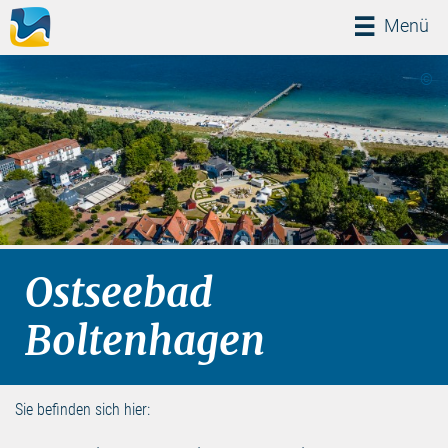
Menü
Menü
©
Ostseebad
Boltenhagen
Sie befinden sich hier: