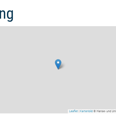
ng
Leaflet
|
Kartenbild
© Hanse- und Uni