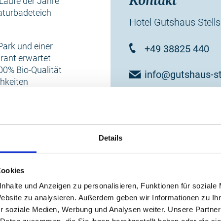
Kontakt
Laufe der Jahre
turbadeteich
Hotel Gutshaus Stell
ark und einer
+49 38825 440
rant erwartet
100% Bio-Qualität
info@gutshaus-st
chkeiten
tammen aus der
zur Website
 und
hes Wohlbefinden
Details
 wie
en.
Cookies
nhalte und Anzeigen zu personalisieren, Funktionen für soziale
Website zu analysieren. Außerdem geben wir Informationen zu I
 auf Euch!
r soziale Medien, Werbung und Analysen weiter. Unsere Partner