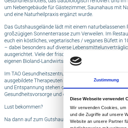
Gesundheitshotels, das baubiologisch renoviert und im 
um Nebengebäude für Gästezimmer, Saunahaus mit Na
und eine Naturheilpraxis ergänzt wurde.
Das Gutshausgelände lädt mit einem naturbelassenen P
großzügigen Sonnenterrasse zum Verweilen. Im Restau
euch ein köstliches, vegetarisches / veganes Büfett in 
– dabei besonders auf diverse Lebensmittelunverträgli
ausgerichtet. Viele der frischen, saisonalen Zutaten s
eigenen Bioland-Landwirtschaft.
Im TAO Gesundheitszentrum widmen sich Heilpraktiker
ausgebildete Therapeuten Eurer Gesundheit. Körperlic
Zustimmung
und Entspannung stehen dabei genauso im Mittelpunkt
Gesundheitsvorsorge und die Linderung von Beschwerd
Diese Webseite verwendet 
Lust bekommen?
Wir verwenden Cookies, um I
und die Zugriffe auf unsere 
Na dann auf zum Gutshaus Stellshagen. Wir freuen uns
Website an unsere Partner fü