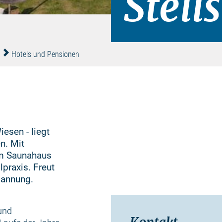
Stell
Hotels und Pensionen
iesen - liegt
n. Mit
em Saunahaus
praxis. Freut
pannung.
und