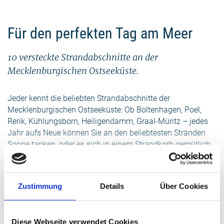
Für den perfekten Tag am Meer
10 versteckte Strandabschnitte an der
Mecklenburgischen Ostseeküste.
Jeder kennt die beliebten Strandabschnitte der
Mecklenburgischen Ostseeküste: Ob Boltenhagen, Poel,
Rerik, Kühlungsborn, Heiligendamm, Graal-Müritz – jedes
Jahr aufs Neue können Sie an den beliebtesten Stränden
Sonne tanken, oder es sich in einem Strandkorb gemütlich
machen. Doch auch abseits der bekannten Strände können
gemütliche Stunden ohne große Menschenmassen
verbracht werden. Hier unsere Tipps:
Zustimmung
Details
Über Cookies
weiterlesen
mehr anzeigen
1. Strand bei Barendorf
Diese Webseite verwendet Cookies