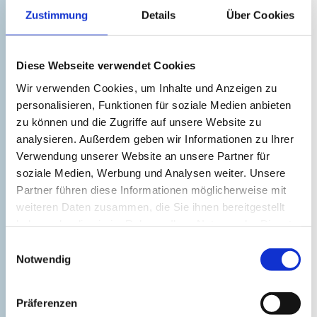
Spurweite. Nur 10 Minuten vom Ostseebad
Zustimmung
Details
Über Cookies
Boltenhagen entfernt, fährt die Kleinbahn
von April bis Oktober die Strecke Klütz-
Diese Webseite verwendet Cookies
Reppenhagen und zurück.
Wir verwenden Cookies, um Inhalte und Anzeigen zu
personalisieren, Funktionen für soziale Medien anbieten
Mehr erfahren
zu können und die Zugriffe auf unsere Website zu
analysieren. Außerdem geben wir Informationen zu Ihrer
Verwendung unserer Website an unsere Partner für
©
soziale Medien, Werbung und Analysen weiter. Unsere
Partner führen diese Informationen möglicherweise mit
weiteren Daten zusammen, die Sie ihnen bereitgestellt
haben oder die sie im Rahmen Ihrer Nutzung der Dienste
gesammelt haben.
Einwilligungsauswahl
Notwendig
Piraten Action-OpenAir-Theater
Präferenzen
Grevesmühlen