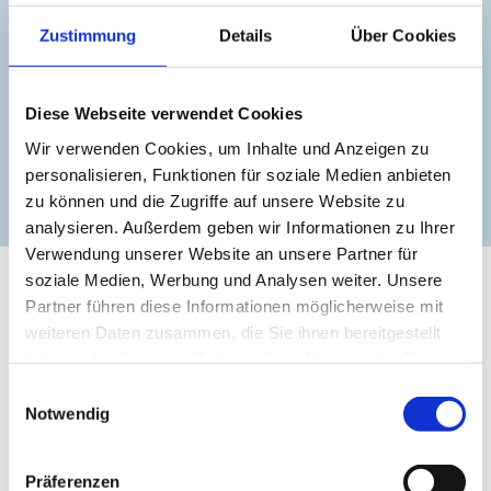
Zustimmung
Details
Über Cookies
+49 38827 885945
ahoi@minimare.de
Diese Webseite verwendet Cookies
Wir verwenden Cookies, um Inhalte und Anzeigen zu
personalisieren, Funktionen für soziale Medien anbieten
zur Website
zu können und die Zugriffe auf unsere Website zu
analysieren. Außerdem geben wir Informationen zu Ihrer
Verwendung unserer Website an unsere Partner für
soziale Medien, Werbung und Analysen weiter. Unsere
Partner führen diese Informationen möglicherweise mit
weiteren Daten zusammen, die Sie ihnen bereitgestellt
haben oder die sie im Rahmen Ihrer Nutzung der Dienste
gesammelt haben.
Einwilligungsauswahl
Notwendig
Präferenzen