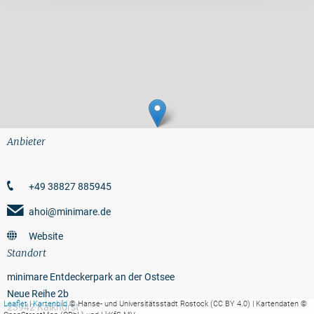
Anbieter
+49 38827 885945
ahoi@minimare.de
Website
Standort
minimare Entdeckerpark an der Ostsee
Neue Reihe 2b
Leaflet
|
Kartenbild
© Hanse- und Universitätsstadt Rostock (CC BY 4.0) | Kartendaten ©
23942 Kalkhorst