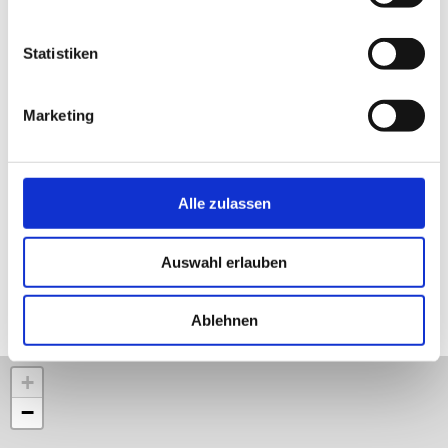
Statistiken
Marketing
Erlebnisspielplatz © minimare
Mo
1
/4
zurück
vor
Alle zulassen
Auswahl erlauben
Lage und Umgebung
Ablehnen
+
−