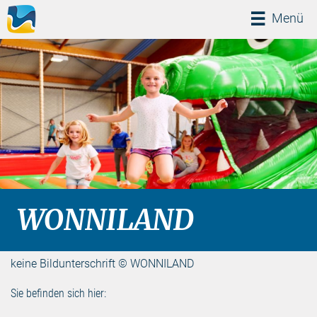
Menü
Menü
WONNILAND
keine Bildunterschrift © WONNILAND
Sie befinden sich hier: