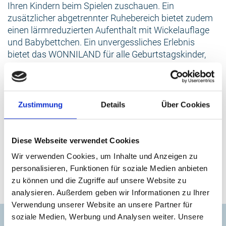
Ihren Kindern beim Spielen zuschauen. Ein
zusätzlicher abgetrennter Ruhebereich bietet zudem
einen lärmreduzierten Aufenthalt mit Wickelauflage
und Babybettchen. Ein unvergessliches Erlebnis
bietet das WONNILAND für alle Geburtstagskinder,
die Ihre Geburtstagsparty in einem Spieleparadies
feiern möchten. Zur Auswahl stehen verschiedene
Geburtstagspakete, welche neben dem Eintritt auch
Speisen und Getränke sowie eine kleine
Zustimmung
Details
Über Cookies
Überraschung enthalten. Um Essen, Trinken und
einen dekorierten Tisch kümmert sich das
WONNILAND-Team. Zudem gibt es die spaßige
Diese Webseite verwendet Cookies
Eventreihe „Kinderparty“ mit Live DJ, lustigem Tanz,
Wir verwenden Cookies, um Inhalte und Anzeigen zu
kreativen Spielen, Kinderschminken u.v.m. Die
personalisieren, Funktionen für soziale Medien anbieten
Geburtstags- oder Ticketbuchung erfolgt bequem
zu können und die Zugriffe auf unsere Website zu
über die Webseite.
analysieren. Außerdem geben wir Informationen zu Ihrer
Verwendung unserer Website an unsere Partner für
Kontakt
soziale Medien, Werbung und Analysen weiter. Unsere