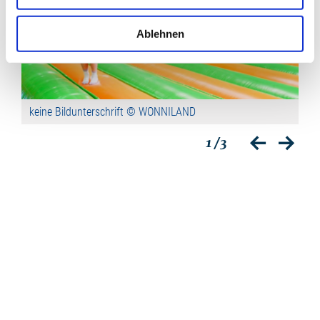
Ablehnen
keine Bildunterschrift © WONNILAND
ke
1
/3
zurück
vor