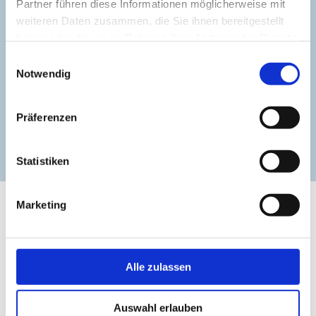
Partner führen diese Informationen möglicherweise mit
WONNILAND
weiteren Daten zusammen, die Sie ihnen bereitgestellt
haben oder die sie im Rahmen Ihrer Nutzung der Dienste
gesammelt haben.
+49 3841-3276-0
Einwilligungsauswahl
Notwendig
wismar@wonniland.de
Präferenzen
zur Website
Statistiken
Marketing
Alle zulassen
Auswahl erlauben