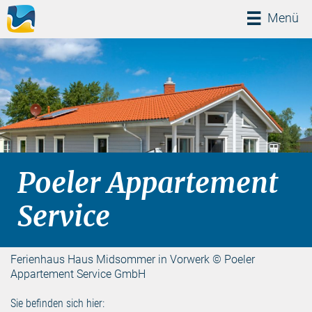
Menü
Menü
Poeler Appartement
Service
Ferienhaus Haus Midsommer in Vorwerk © Poeler
Appartement Service GmbH
Sie befinden sich hier: