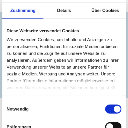
oder Buggyverleih.
Zustimmung
Details
Über Cookies
Kontakt
Diese Webseite verwendet Cookies
Poeler Appartement Service
Wir verwenden Cookies, um Inhalte und Anzeigen zu
personalisieren, Funktionen für soziale Medien anbieten
+49 (0) 38425 42155
zu können und die Zugriffe auf unsere Website zu
analysieren. Außerdem geben wir Informationen zu Ihrer
info@pas-poel.de
Verwendung unserer Website an unsere Partner für
soziale Medien, Werbung und Analysen weiter. Unsere
Partner führen diese Informationen möglicherweise mit
zur Website
weiteren Daten zusammen, die Sie ihnen bereitgestellt
haben oder die sie im Rahmen Ihrer Nutzung der Dienste
gesammelt haben.
Einwilligungsauswahl
Notwendig
Präferenzen