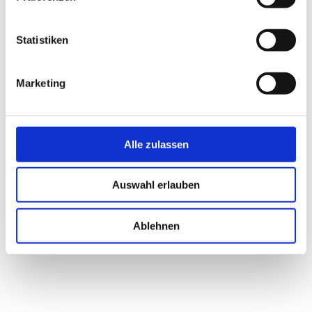
Statistiken
Marketing
Alle zulassen
nt
Ferienhaus Haus Midsommer in Vorwerk © Poeler
Fe
Appartement Service GmbH
Se
Auswahl erlauben
1
/2
zurück
vor
Ablehnen