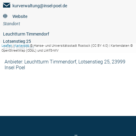
kurverwaltung@insel-poel.de
Website
Standort
Leuchtturm Timmendorf
Lotsenstieg 25
Leaflet
|
Kartenbild
© Hanse- und Universitätsstadt Rostock (CC BY 4.0) | Kartendaten ©
23999 Insel Poel
OpenStreetMap (ODbL) und LkKfS-MV
Anbieter: Leuchtturm Timmendorf, Lotsenstieg 25, 23999
Insel Poel