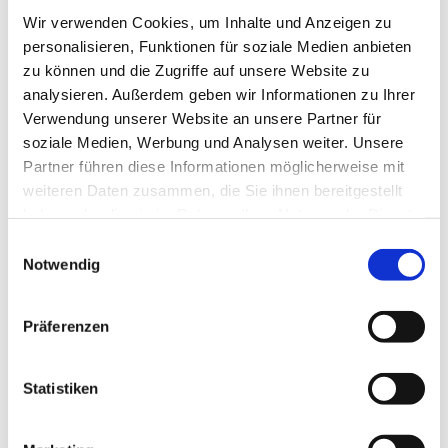
Wir verwenden Cookies, um Inhalte und Anzeigen zu
personalisieren, Funktionen für soziale Medien anbieten
zu können und die Zugriffe auf unsere Website zu
analysieren. Außerdem geben wir Informationen zu Ihrer
Verwendung unserer Website an unsere Partner für
soziale Medien, Werbung und Analysen weiter. Unsere
Partner führen diese Informationen möglicherweise mit
weiteren Daten zusammen, die Sie ihnen bereitgestellt
haben oder die sie im Rahmen Ihrer Nutzung der Dienste
gesammelt haben.
Einwilligungsauswahl
Notwendig
ung
Leuchtturm Timmendorf © Kurverwaltung Insel Poel
ke
Präferenzen
1
/4
zurück
vor
Statistiken