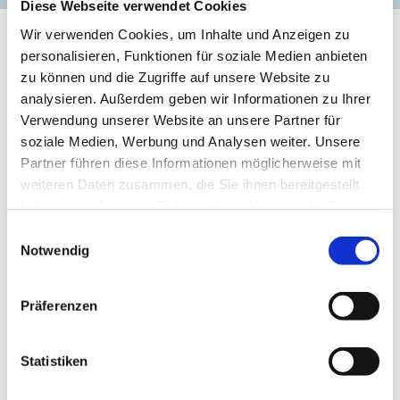
Diese Webseite verwendet Cookies
Wir verwenden Cookies, um Inhalte und Anzeigen zu
personalisieren, Funktionen für soziale Medien anbieten
zu können und die Zugriffe auf unsere Website zu
analysieren. Außerdem geben wir Informationen zu Ihrer
Verwendung unserer Website an unsere Partner für
soziale Medien, Werbung und Analysen weiter. Unsere
Partner führen diese Informationen möglicherweise mit
weiteren Daten zusammen, die Sie ihnen bereitgestellt
haben oder die sie im Rahmen Ihrer Nutzung der Dienste
gesammelt haben.
Einwilligungsauswahl
Notwendig
Präferenzen
ten
Vogelschutzinsel Langenwerder bei Poel © Liene
Vö
Photografie Nadine Sorgenfried
So
Statistiken
1
/4
zurück
vor