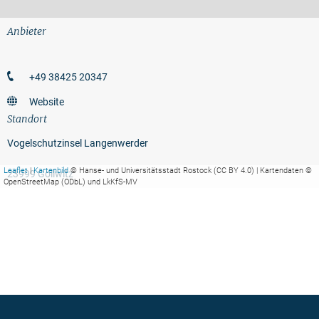
Anbieter
+49 38425 20347
Website
Standort
Vogelschutzinsel Langenwerder
Leaflet
|
Kartenbild
© Hanse- und Universitätsstadt Rostock (CC BY 4.0) | Kartendaten ©
23999 Gollwitz
OpenStreetMap (ODbL) und LkKfS-MV