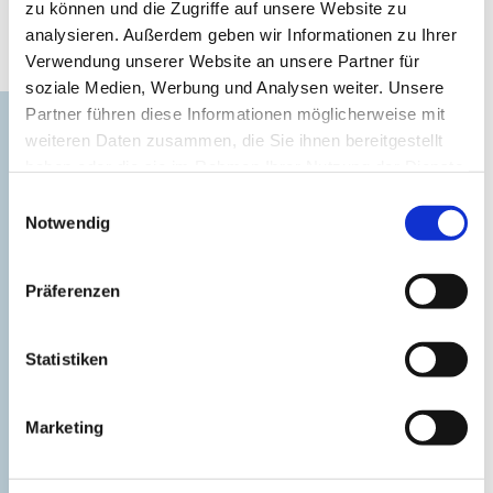
Interessantes
zu können und die Zugriffe auf unsere Website zu
analysieren. Außerdem geben wir Informationen zu Ihrer
in der Umgebung
Verwendung unserer Website an unsere Partner für
soziale Medien, Werbung und Analysen weiter. Unsere
Partner führen diese Informationen möglicherweise mit
weiteren Daten zusammen, die Sie ihnen bereitgestellt
haben oder die sie im Rahmen Ihrer Nutzung der Dienste
gesammelt haben.
Einwilligungsauswahl
Notwendig
Präferenzen
Ein Tag ...
Statistiken
©
im Satower Land
Marketing