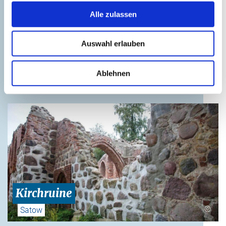
Alle zulassen
Auswahl erlauben
Kirche
Ablehnen
©
Satow
Kirchruine
©
Satow