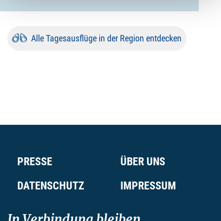
Luckow
.
Ich fahre über die einsamen Hügel der
Endmoränenlandschaft und bewundere im Vorbeifahren die
Gutshäuser in Rosenhagen,
Gerdshagen
und Rederank -
Alle Tagesausflüge in der Region entdecken
eingebettet in die idyllisch angelegten Parkanlagen,
scheinen sie einer anderen Zeit entsprungen. Es ergeben
sich schönste Motive für mein Fotoarchiv.
In Hohen Luckow angekommen, besichtige ich zuerst die
aus dem 15. Jahrhundert stammende
Kirche
- ein
wunderschöner Taufengel schwebt vor dem Altar in dem
barocken Innenraum. Nur wenige Meter entfernt erblicke ich
das Schloss Hohen Luckow - neben der historischen
Gutsanlage und dem Gästeturm wird auch ein
hochmoderner Landwirtschaftsbetrieb von den Besitzern
PRESSE
ÜBER UNS
geführt. Zudem lädt das Gut regelmäßig zu Konzerten,
Reitturnieren oder Hoftagen ein.
DATENSCHUTZ
IMPRESSUM
In Verbindung bleiben