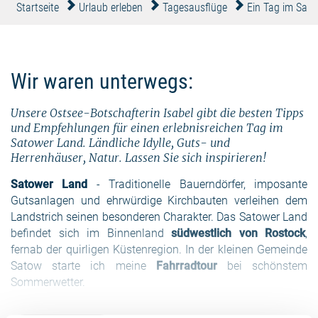
Startseite
Urlaub erleben
Tagesausflüge
Ein Tag im Sat
Wir waren unterwegs:
Unsere Ostsee-Botschafterin Isabel gibt die besten Tipps
und Empfehlungen für einen erlebnisreichen Tag im
Satower Land. Ländliche Idylle, Guts- und
Herrenhäuser, Natur. Lassen Sie sich inspirieren!
Satower Land
- Traditionelle Bauerndörfer, imposante
Gutsanlagen und ehrwürdige Kirchbauten verleihen dem
Landstrich seinen besonderen Charakter. Das Satower Land
befindet sich im Binnenland
südwestlich von Rostock
,
fernab der quirligen Küstenregion. In der kleinen Gemeinde
Satow starte ich meine
Fahrradtour
bei schönstem
Sommerwetter.
Mein erstes Ziel ist die
Imkerei Freiheit
.
Ein stetiges