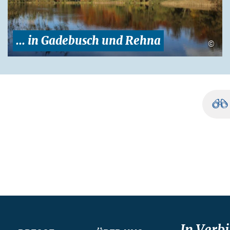
... in Gadebusch und Rehna
©
In Verb