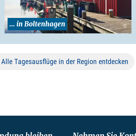
... in Boltenhagen
©
Alle Tagesausflüge in der Region entdecken
indung bleiben
Nehmen Sie Kont