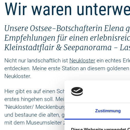
Wir waren unterwe
Unsere Ostsee-Botschafterin Elena g
Empfehlungen für einen erlebnisreic
Kleinstadtflair & Seepanorama - Lass
Nicht nur landschaftlich ist
Neukloster
ein echtes Erle
entdecken. Meine erste Station an diesem goldenen 
Neukloster.
Hier gibt es auf einen Schlag viel zu sehen. Ich dre
erstes hingehen soll. Meine Wahl fällt auf das kleine
"Neukloster/ Mecklenburg 1170 bis in die Gegenwart 
Zustimmung
und bestaune die alten, gut erhaltenen und liebevol
mit dem Museumsleiter zieht es mich weiter.
Diese Webseite verwendet 