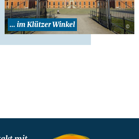
... im Klützer Winkel
©
akt mit