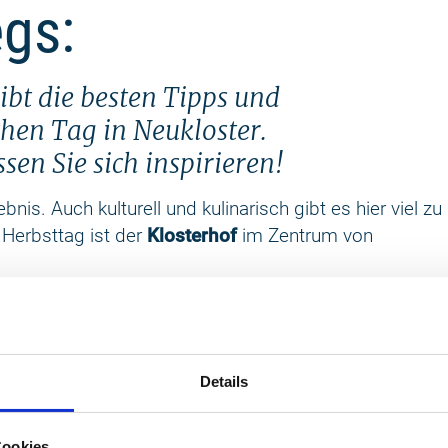
gs:
ibt die besten Tipps und
hen Tag in Neukloster.
en Sie sich inspirieren!
bnis. Auch kulturell und kulinarisch gibt es hier viel zu
Herbsttag ist der
Klosterhof
im Zentrum von
he mich langsam im Kreis und schaue, wo ich als
Heimatmuseum
. Momentan läuft die Ausstellung
- Eine Biografie". Ich durchlaufe das kleine Museum
Details
l drapierten Gegenstände. Nach einem kleinen Plausch
Cookies