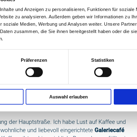
Kirche, der Glockenturm und die Propstei gehören,
nhalte und Anzeigen zu personalisieren, Funktionen für soziale
igen
Zisterzienserinnen,
die natürlich auch besichtigt
Website zu analysieren. Außerdem geben wir Informationen zu I
malereien Mecklenburgs. Das ist auf jeden Fall einen
r soziale Medien, Werbung und Analysen weiter. Unsere Partner
 Daten zusammen, die Sie ihnen bereitgestellt haben oder die s
n.
s Klostergartens, in dem viele kleine Apfelbäume zum
udem der
Hochseilpark
verschiedenen Kletterstationen
Präferenzen
Statistiken
in ich froh, dass er zu dieser Jahreszeit bereits
en
Rundweg über die Halbinse
l zu gehen. Das sind
Auswahl erlauben
und gibt immer wieder den Blick auf den ruhigen See
tung der Hauptstraße. Ich habe Lust auf Kaffee und
wohnliche und liebevoll eingerichtete
Galeriecafé