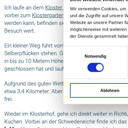
Ich laufe an dem
Kloster Sonnenkamp
, zu dem die 
Wir verwenden Cookies, um I
vorbei zum
Klostergarten
. In der Kirche der ehemal
und die Zugriffe auf unsere 
werden kann, befinden sich einige der ältesten Glas
Website an unsere Partner fü
möglicherweise mit weiteren
Besuch wert.
der Dienste gesammelt habe
Ein kleiner Weg führt vom Klosterhof in Richtung de
Einwilligungsauswahl
Selberpflücken stehen. Gegenüber befindet sich z
Notwendig
in bis zu 10 Metern Höhe. Wegen meiner Höhenangst b
geschlossen hat und laufe in Richtung der Halbinsel.
Aufgrund des guten Wetters entscheide ich mich, d
Ablehnen
etwa 3,4 Kilometer. Aber die Strecke läuft sich gut 
frei.
Wieder im Klosterhof, gehe ich direkt weiter in Rich
Kuchen. Vorbei an der Schwedeneiche finde ich das 