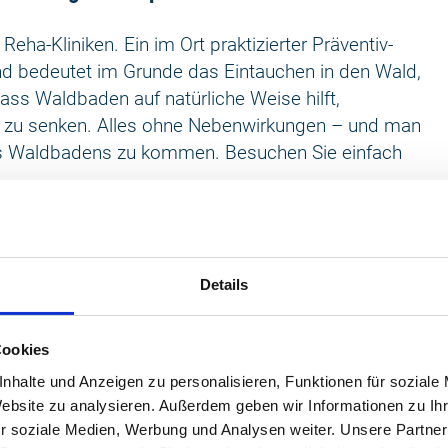
eha-Kliniken. Ein im Ort praktizierter Präventiv-
d bedeutet im Grunde das Eintauchen in den Wald,
dass Waldbaden auf natürliche Weise hilft,
 zu senken. Alles ohne Nebenwirkungen – und man
es Waldbadens zu kommen. Besuchen Sie einfach
annter Ausbildungsberuf. Die positive Wirkung der
Details
h bestätigt. Wie diese funktionieren kann, erläutert
esucher in die Geheimnisse des Waldes ein und
Cookies
Dinge übersehen, die wir doch tagtäglich vor Augen
nhalte und Anzeigen zu personalisieren, Funktionen für soziale
Website zu analysieren. Außerdem geben wir Informationen zu I
men der Natur, das Geben und Nehmen zwischen
r soziale Medien, Werbung und Analysen weiter. Unsere Partner
inen Geheimnisse des Waldes, noch besser versteht,