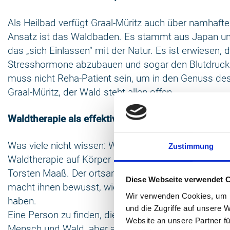
Als Heilbad verfügt Graal-Müritz auch über namhafte R
Ansatz ist das Waldbaden. Es stammt aus Japan un
das „sich Einlassen“ mit der Natur. Es ist erwiesen, 
Stresshormone abzubauen und sogar den Blutdruck
muss nicht Reha-Patient sein, um in den Genuss d
Graal-Müritz, der Wald steht allen offen.
Waldtherapie als effektives Gesundheitstraining
Was viele nicht wissen: Waldtherapeut ist ein anerk
Zustimmung
Waldtherapie auf Körper und Geist ist wissenschaftlic
Torsten Maaß. Der ortsansässige Therapeut führt B
Diese Webseite verwendet 
macht ihnen bewusst, wie oberflächlich wir manche 
Wir verwenden Cookies, um I
haben.
und die Zugriffe auf unsere 
Eine Person zu finden, die das bewusste Wahrneh
Website an unsere Partner fü
Mensch und Wald, aber auch die vielen anderen kle