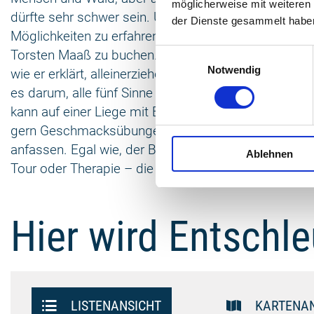
möglicherweise mit weiteren
dürfte sehr schwer sein. Um Näheres über wirkliche 
der Dienste gesammelt habe
Möglichkeiten zu erfahren, empfiehlt es sich, über d
Torsten Maaß zu buchen. Seine Teilnehmer sind Patie
Einwilligungsauswahl
Notwendig
wie er erklärt, alleinerziehende Mütter mit Kind. Au
es darum, alle fünf Sinne bewusst zu bemühen, zu 
kann auf einer Liege mit Blick in die Baumkronen ge
gern Geschmacksübungen mit Waldfrüchten durch.
anfassen. Egal wie, der Blutdruck wird sinken, die Zei
Ablehnen
Tour oder Therapie – die Entschleunigung.
Hier wird Entschle
Listenansicht
Kartenans
LISTENANSICHT
KARTENA