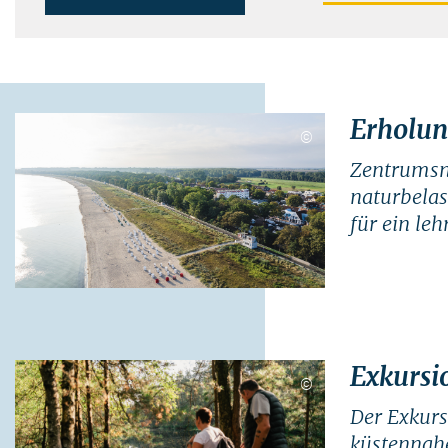
Erholun
©
Zentrumsna
naturbela
für ein lehr
Exkursi
©
Der Exkurs
küstennah