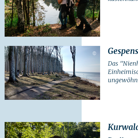
Gespens
©
Das "Nienh
Einheimisc
ungewöhnli
Kurwald
©