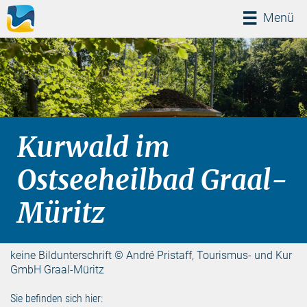
Menü
Menü
Kurwald im
Ostseeheilbad Graal-
Müritz
keine Bildunterschrift © André Pristaff, Tourismus- und Kur
GmbH Graal-Müritz
Sie befinden sich hier: