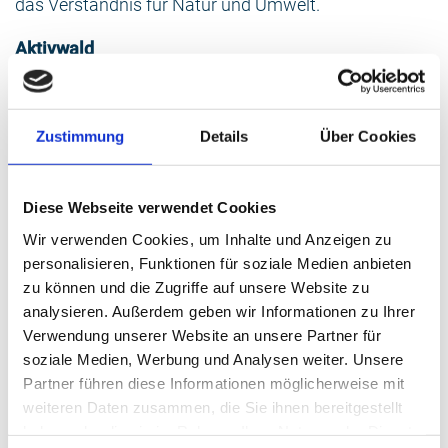
das Verständnis für Natur und Umwelt.
Aktivwald
Der Aktivwald fördert sportliche Betätigung und bietet
eine Vielzahl an Bewegungsangeboten für alle
Altersgruppen. Neben Trimm-Dich-Geräten und einem
Zustimmung
Details
Über Cookies
Barfußpfad können Besucher von einem
abwechslungsreichen Angebot zur Förderung der
körperlichen Fitness profitieren.
Diese Webseite verwendet Cookies
Entspannungswald
Wir verwenden Cookies, um Inhalte und Anzeigen zu
Der Entspannungswald stellt den ruhigsten Bereich
personalisieren, Funktionen für soziale Medien anbieten
des Kurwaldes dar. Ausgestattet mit Outdoor-Liegen
zu können und die Zugriffe auf unsere Website zu
können Gäste unter den Baumkronen entspannen
analysieren. Außerdem geben wir Informationen zu Ihrer
und in die friedliche Atmosphäre des Waldes
Verwendung unserer Website an unsere Partner für
eintauchen. Diese Form des Waldbadens hat
soziale Medien, Werbung und Analysen weiter. Unsere
nachweislich positive Auswirkungen auf Körper und
Partner führen diese Informationen möglicherweise mit
Geist. Studien belegen, dass Waldbaden den
weiteren Daten zusammen, die Sie ihnen bereitgestellt
Blutdruck senkt, Stress abbaut und die Atmung
haben oder die sie im Rahmen Ihrer Nutzung der Dienste