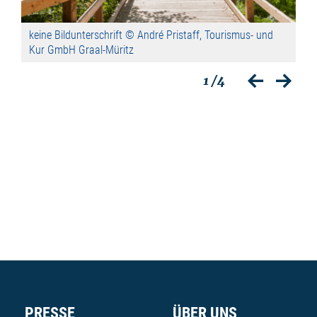
und
keine Bildunterschrift © André Pristaff, Tourismus- und
kei
Kur GmbH Graal-Müritz
Ku
1
/4
zurück
vor
PRESSE
ÜBER UNS