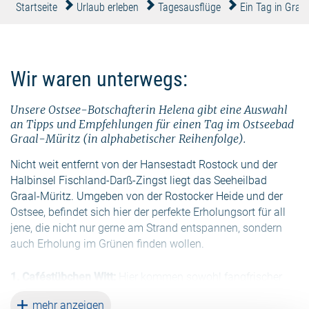
Startseite
Urlaub erleben
Tagesausflüge
Ein Tag in Graal
Wir waren unterwegs:
Unsere Ostsee-Botschafterin Helena gibt eine Auswahl
an Tipps und Empfehlungen für einen Tag im Ostseebad
Graal-Müritz (in alphabetischer Reihenfolge).
Nicht weit entfernt von der Hansestadt Rostock und der
Halbinsel Fischland-Darß-Zingst liegt das Seeheilbad
Graal-Müritz. Umgeben von der Rostocker Heide und der
Ostsee, befindet sich hier der perfekte Erholungsort für all
jene, die nicht nur gerne am Strand entspannen, sondern
auch Erholung im Grünen finden wollen.
1. Caféstübchen Witt:
Hier kommen sowohl fangfrischer
Fisch als auch mecklenburgische Fleischspezialitäten oder
weiterlesen
mehr anzeigen
leichte Kost auf die Teller. Die täglich frisch gebackenen