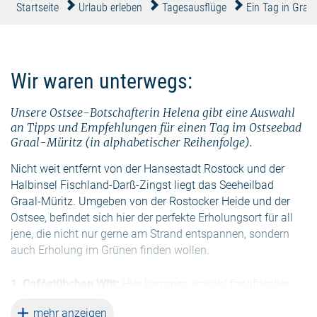
Startseite
Urlaub erleben
Tagesausflüge
Ein Tag in Graal
Wir waren unterwegs:
Unsere Ostsee-Botschafterin Helena gibt eine Auswahl
an Tipps und Empfehlungen für einen Tag im Ostseebad
Graal-Müritz (in alphabetischer Reihenfolge).
Nicht weit entfernt von der Hansestadt Rostock und der
Halbinsel Fischland-Darß-Zingst liegt das Seeheilbad
Graal-Müritz. Umgeben von der Rostocker Heide und der
Ostsee, befindet sich hier der perfekte Erholungsort für all
jene, die nicht nur gerne am Strand entspannen, sondern
auch Erholung im Grünen finden wollen.
1. Caféstübchen Witt:
Hier kommen sowohl fangfrischer
Fisch als auch mecklenburgische Fleischspezialitäten oder
weiterlesen
mehr anzeigen
leichte Kost auf die Teller. Die täglich frisch gebackenen