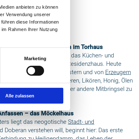
 Medien anbieten zu können
hrer Verwendung unserer
 führen diese Informationen
ie im Rahmen Ihrer Nutzung
nehmen – der Klosterladen im Torhaus
r des Klostergeländes war das Küchen- und
Marketing
enachbarten herzoglichen Residenzhaus. Heute
den durch Produkte aus Klöstern und von
Erzeugern
k der großen Vielfalt an Bieren, Likören, Honig, Ölen
n Produkten, ist das ein oder andere Mitbringsel zu
Alle zulassen
Anfassen – das Möckelhaus
ters liegt das neogotische
Stadt- und
d Doberan verstehen will, beginnt hier: Das erste
Verbindung zu
Heiligendamm
, das Leben der