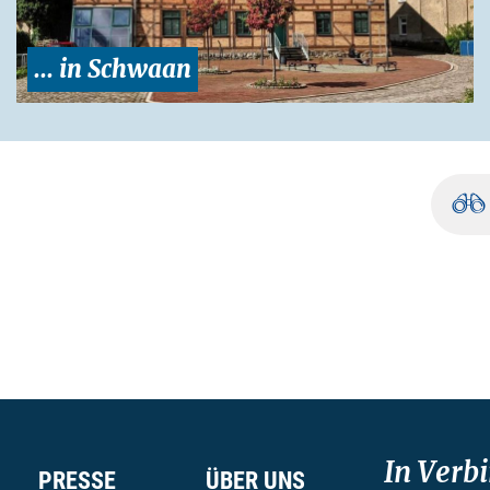
... in Schwaan
In Verb
PRESSE
ÜBER UNS