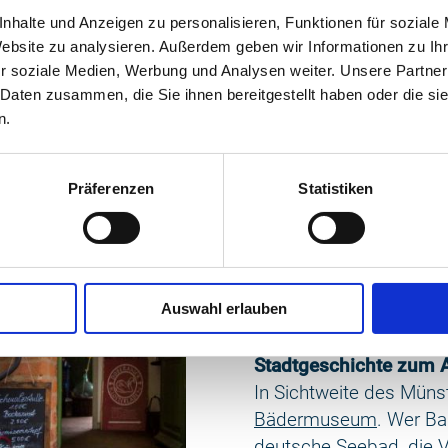
fé
duftet es nach frisch
nhalte und Anzeigen zu personalisieren, Funktionen für soziale
m großen
Website zu analysieren. Außerdem geben wir Informationen zu I
r soziale Medien, Werbung und Analysen weiter. Unsere Partner
 Daten zusammen, die Sie ihnen bereitgestellt haben oder die s
n.
Genussvolles zum Mit
Das Torhaus am Westto
Präferenzen
Statistiken
Wirtschaftshaus zum b
kann man im Klosterla
der Region
stöbern. Dan
und kunsthandwerkliche
Auswahl erlauben
entdecken.
Stadtgeschichte zum 
In Sichtweite des Müns
Bädermuseum
. Wer Ba
deutsche Seebad, die 