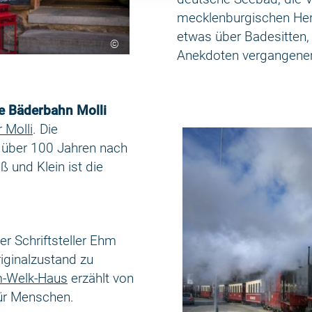
mecklenburgischen Herzö
etwas über Badesitten
©
Anekdoten vergangener 
e Bäderbahn Molli
 Molli
. Die
 über 100 Jahren nach
 und Klein ist die
er Schriftsteller Ehm
riginalzustand zu
-Welk-Haus
erzählt von
ür Menschen.