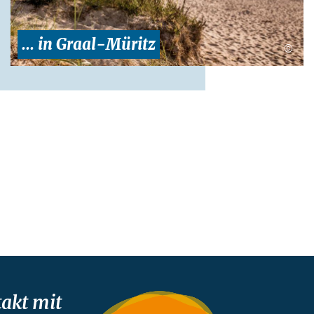
... in Graal-Müritz
©
akt mit