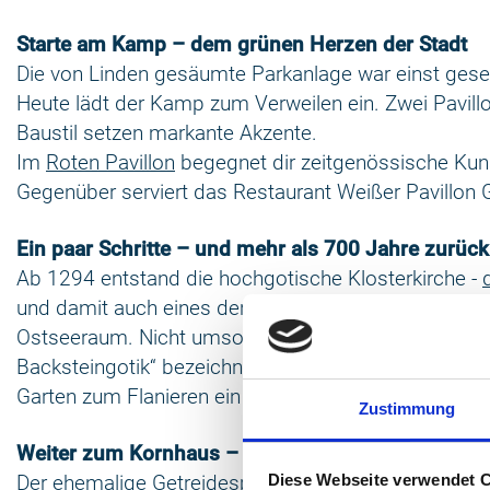
Starte am Kamp – dem grünen Herzen der Stadt
Die von Linden gesäumte Parkanlage war einst gesel
Heute lädt der Kamp zum Verweilen ein. Zwei Pavill
Baustil setzen markante Akzente.
Im
Roten Pavillon
begegnet dir zeitgenössische Kun
Gegenüber serviert das Restaurant Weißer Pavillo
Ein paar Schritte – und mehr als 700 Jahre zurück
Ab 1294 entstand die hochgotische Klosterkirche -
und damit auch eines der bedeutendsten Bauwerke 
Ostseeraum. Nicht umsonst wird sie als die „Perle 
Backsteingotik“ bezeichnet. Draußen lädt der Johan
Garten zum Flanieren ein – ein stiller Ort mit weitem 
Zustimmung
Weiter zum Kornhaus – Geschichte mit Zukunft
Der ehemalige Getreidespeicher des Zisterzienserklos
Diese Webseite verwendet 