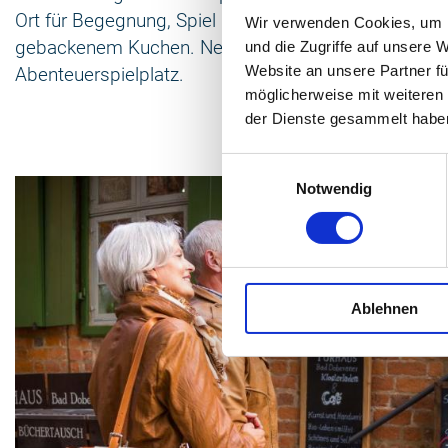
Ort für Begegnung, Spiel und Kultur. Im
Kornhaus-Ca
Wir verwenden Cookies, um I
gebackenem Kuchen. Nebenan toben Kinder auf de
und die Zugriffe auf unsere 
Website an unsere Partner fü
Abenteuerspielplatz.
möglicherweise mit weiteren
der Dienste gesammelt habe
Einwilligungsauswahl
Notwendig
Ablehnen