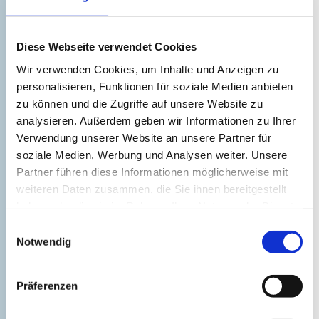
Diese Webseite verwendet Cookies
St. Georgen-Kirche Wismar
Wir verwenden Cookies, um Inhalte und Anzeigen zu
personalisieren, Funktionen für soziale Medien anbieten
Die St.-Georgen-Kirche ist eine der drei
zu können und die Zugriffe auf unsere Website zu
großen Hauptkirchen Wismars und ein
analysieren. Außerdem geben wir Informationen zu Ihrer
hervorragendes Baudenkmal norddeutscher
Verwendung unserer Website an unsere Partner für
Backsteingotik. Einst war sie das...
soziale Medien, Werbung und Analysen weiter. Unsere
Partner führen diese Informationen möglicherweise mit
weiteren Daten zusammen, die Sie ihnen bereitgestellt
Mehr erfahren
haben oder die sie im Rahmen Ihrer Nutzung der Dienste
gesammelt haben.
Einwilligungsauswahl
Notwendig
©
Präferenzen