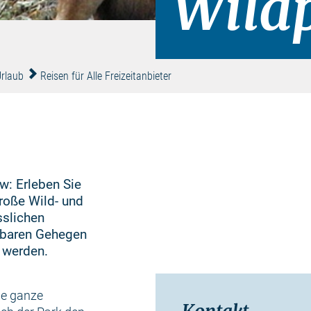
Wild
Urlaub
Reisen für Alle Freizeitanbieter
w: Erleben Sie
große Wild- und
sslichen
ehbaren Gehegen
 werden.
ie ganze