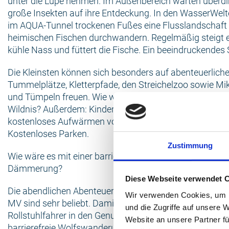
unter die Lupe nehmen. Im Außenbereich warten überd
große Insekten auf ihre Entdeckung. In den WasserWel
im AQUA-Tunnel trockenen Fußes eine Flusslandschaft 
heimischen Fischen durchwandern. Regelmäßig steigt e
kühle Nass und füttert die Fische. Ein beeindruckendes 
Die Kleinsten können sich besonders auf abenteuerliche
Tummelplätze, Kletterpfade, den Streichelzoo sowie Mi
und Tümpeln freuen. Wie wäre es mit einem Kindergebur
Wildnis? Außerdem: Kindermenüs, Kinderstühle, Wickelt
kostenloses Aufwärmen von Babynahrung, Bollerwagen
Kostenloses Parken.
Zustimmung
Wie wäre es mit einer barrierefreien Wolfswanderung in
Dämmerung?
Diese Webseite verwendet 
Die abendlichen Abenteuer in der Raubtier-WG im Güstr
Wir verwenden Cookies, um I
MV sind sehr beliebt. Damit auch mobil eingeschränkte
und die Zugriffe auf unsere 
Rollstuhlfahrer in den Genuss kommen, bietet der Wildp
Website an unsere Partner fü
barrierefreie Wolfswanderungen in der Dämmerung an.