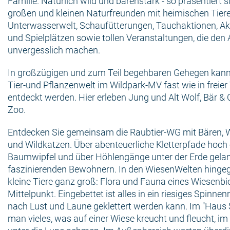
Familie. Natürlich wild und bärenstark - so präsentiert 
großen und kleinen Naturfreunden mit heimischen Tier
Unterwasserwelt, Schaufütterungen, Tauchaktionen, A
und Spielplätzen sowie tollen Veranstaltungen, die den 
unvergesslich machen.
In großzügigen und zum Teil begehbaren Gehegen kann
Tier-und Pflanzenwelt im Wildpark-MV fast wie in freie
entdeckt werden. Hier erleben Jung und Alt Wolf, Bär & C
Zoo.
Entdecken Sie gemeinsam die Raubtier-WG mit Bären, 
und Wildkatzen. Über abenteuerliche Kletterpfade hoch
Baumwipfel und über Höhlengänge unter der Erde gela
faszinierenden Bewohnern. In den WiesenWelten hinge
kleine Tiere ganz groß: Flora und Fauna eines Wiesenb
Mittelpunkt. Eingebettet ist alles in ein riesiges Spinnen
nach Lust und Laune geklettert werden kann. Im "Haus
man vieles, was auf einer Wiese kreucht und fleucht, i