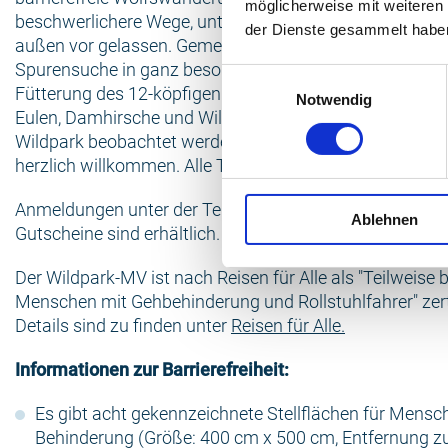
möglicherweise mit weiteren
beschwerlichere Wege, unter anderem der Kletterpfad o
der Dienste gesammelt habe
außen vor gelassen. Gemeinsam mit einem Experten ge
Spurensuche in ganz besonderer Abendstimmung. Das H
Einwilligungsauswahl
Fütterung des 12-köpfigen Wolfsrudels. Nicht nur Wölf
Notwendig
Eulen, Damhirsche und Wildschweine können auf dem 
Wildpark beobachtet werden. Ob mit oder ohne Handicap
herzlich willkommen. Alle Termine unter www.wildpark-
Anmeldungen unter der Telefonnummer 03843 2468-0 er
Ablehnen
Gutscheine sind erhältlich.
Der Wildpark-MV ist nach Reisen für Alle als "Teilweise ba
Menschen mit Gehbehinderung und Rollstuhlfahrer" zerti
Details sind zu finden unter
Reisen für Alle.
Informationen zur Barrierefreiheit:
Es gibt acht gekennzeichnete Stellflächen für Mensc
Behinderung (Größe: 400 cm x 500 cm, Entfernung 