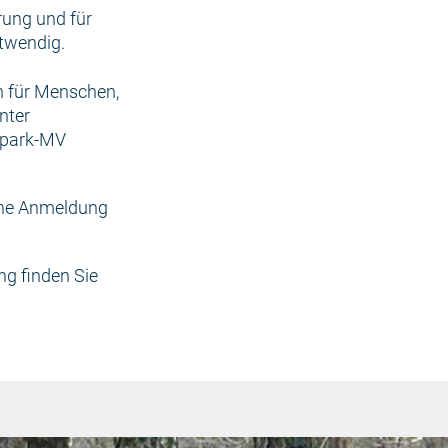
ung und für
otwendig.
n für Menschen,
nter
dpark-MV
eine Anmeldung
ng finden Sie