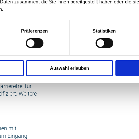
 Daten zusammen, die Sie ihnen bereitgestellt haben oder die s
der Treppen,
n.
ht es dann auf
ighlight: die
e, sondern auch
Präferenzen
Statistiken
Weg durch den
: Jeder ist
mv.de.
forderlich,
Auswahl erlauben
rrierefrei für
fiziert. Weitere
hen mit
zum Eingang