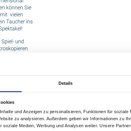
imensional
ten können Sie
mit vielen
in Taucher ins
Spektakel!
 Spiel- und
kroskopieren
tstag in der
ische,
-Ausleihe. Und:
Details
 der
Cookies
ower Wildpark-
nhalte und Anzeigen zu personalisieren, Funktionen für soziale
 Besucher wie
Website zu analysieren. Außerdem geben wir Informationen zu I
ark-MV spezielle
r soziale Medien, Werbung und Analysen weiter. Unsere Partner
 So werden