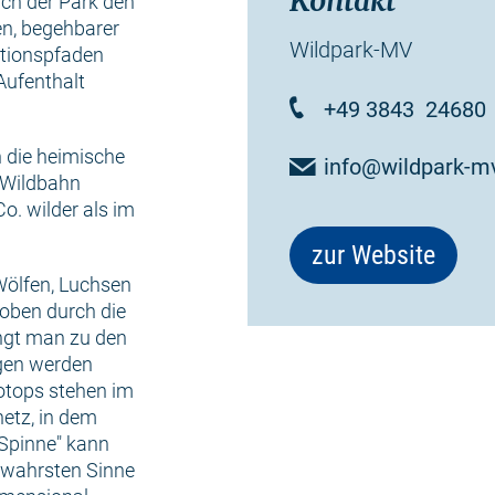
Kontakt
sich der Park den
en, begehbarer
Wildpark-MV
ktionspfaden
Aufenthalt
+49 3843 24680
 die heimische
info@wildpark-m
r Wildbahn
o. wilder als im
zur Website
Wölfen, Luchsen
 oben durch die
ngt man zu den
gen werden
iotops stehen im
netz, in dem
 Spinne" kann
m wahrsten Sinne