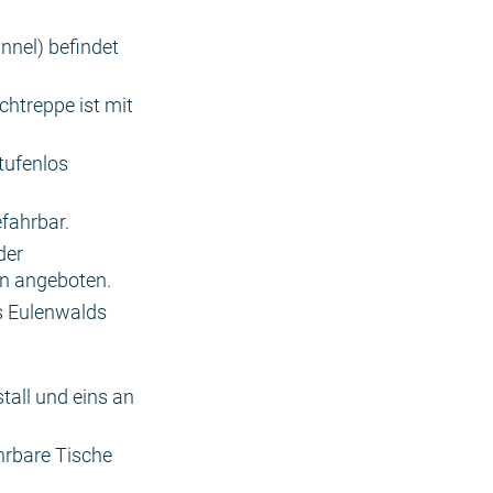
nel) befindet
chtreppe ist mit
tufenlos
fahrbar.
der
n angeboten.
s Eulenwalds
tall und eins an
hrbare Tische