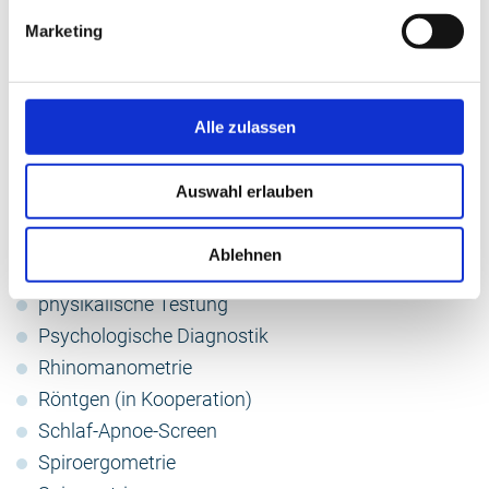
Bodyplethysmographie
Marketing
Bronchoskopie
CO-Messung (Raucherstatus)
Diffusionsmessung
Alle zulassen
Ergometrie
Internistische Diagnostik
Auswahl erlauben
Langzeit-EKG und –blutdruckmessung
Lungenfunktionsdiagnostik
Ablehnen
Persönlichkeits- und Hirnleistungsdiagnostik
physikalische Testung
Psychologische Diagnostik
Rhinomanometrie
Röntgen (in Kooperation)
Schlaf-Apnoe-Screen
Spiroergometrie