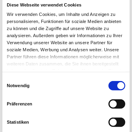
Bücherei
Diese Webseite verwendet Cookies
Café MEDIAN mit schöner Gartenterrasse
Wir verwenden Cookies, um Inhalte und Anzeigen zu
Frisör / Kosmetik / Fußpflege
personalisieren, Funktionen für soziale Medien anbieten
Gymnastikhalle
zu können und die Zugriffe auf unsere Website zu
Klinikeigener Fahrradverleih
analysieren. Außerdem geben wir Informationen zu Ihrer
Sauna & Schwimmhalle (14 x 7 m, 1,32 Tiefe,
Verwendung unserer Website an unsere Partner für
Wasser + Luft 31 Grad C)
soziale Medien, Werbung und Analysen weiter. Unsere
Partner führen diese Informationen möglicherweise mit
Strandkorbverleih an zwei Strandabschnitten
weiteren Daten zusammen, die Sie ihnen bereitgestellt
Liegewiese mit Liegestühlen
haben oder die sie im Rahmen Ihrer Nutzung der Dienste
Tischtennis
gesammelt haben.
Einwilligungsauswahl
Wassertretbecken
Notwendig
Diagnostik
Präferenzen
Allergiediagnostik
Atemmuskelmessung
Statistiken
Blutgasanalyse