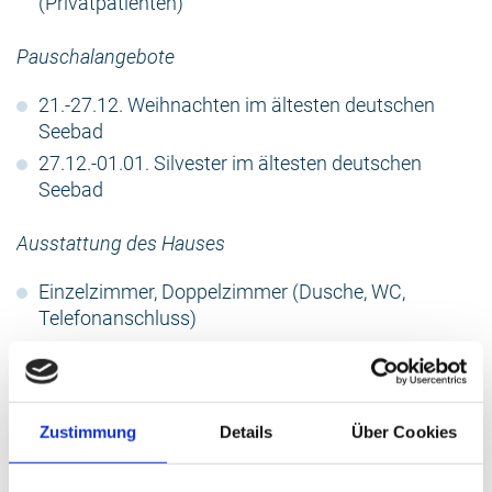
(Privatpatienten)
Pauschalangebote
21.-27.12. Weihnachten im ältesten deutschen
Seebad
27.12.-01.01. Silvester im ältesten deutschen
Seebad
Ausstattung des Hauses
Einzelzimmer, Doppelzimmer (Dusche, WC,
Telefonanschluss)
Wahlleistungszimmer (zum Teil Meerblick,
Panoramafenster, größer, Dusche, WC,
Telefonanschluss) - nicht für Rehabilitanden der
Deutschen Rentenversicherung
Zustimmung
Details
Über Cookies
WLAN im ganzen Haus, Internetterminal