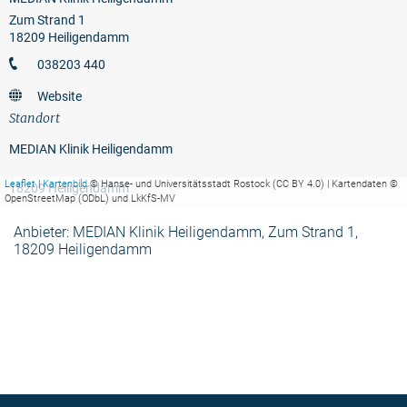
Zum Strand 1
18209 Heiligendamm
038203 440
Website
Standort
MEDIAN Klinik Heiligendamm
Leaflet
|
Kartenbild
© Hanse- und Universitätsstadt Rostock (CC BY 4.0) | Kartendaten ©
18209 Heiligendamm
OpenStreetMap (ODbL) und LkKfS-MV
Anbieter: MEDIAN Klinik Heiligendamm, Zum Strand 1,
18209 Heiligendamm