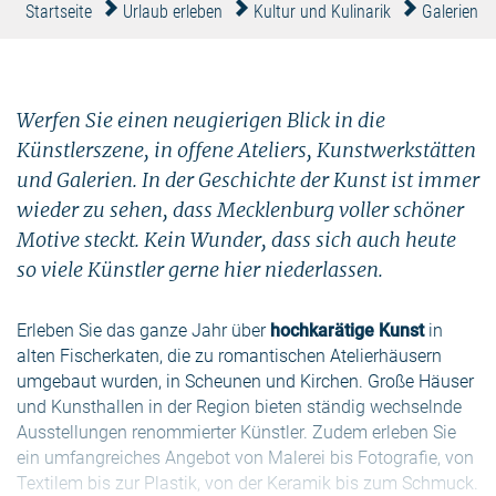
Startseite
Urlaub erleben
Kultur und Kulinarik
Galerien &
Werfen Sie einen neugierigen Blick in die
Künstlerszene, in offene Ateliers, Kunstwerkstätten
und Galerien. In der Geschichte der Kunst ist immer
wieder zu sehen, dass Mecklenburg voller schöner
Motive steckt. Kein Wunder, dass sich auch heute
so viele Künstler gerne hier niederlassen.
Erleben Sie das ganze Jahr über
hochkarätige Kunst
in
alten Fischerkaten, die zu romantischen Atelierhäusern
umgebaut wurden, in Scheunen und Kirchen. Große Häuser
und Kunsthallen in der Region bieten ständig wechselnde
Ausstellungen renommierter Künstler. Zudem erleben Sie
ein umfangreiches Angebot von Malerei bis Fotografie, von
Textilem bis zur Plastik, von der Keramik bis zum Schmuck.