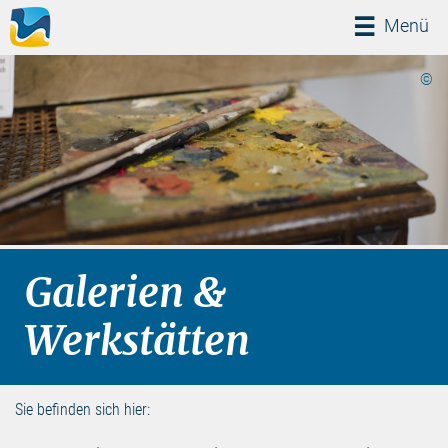
Menü
Menü
©
Galerien &
Werkstätten
Sie befinden sich hier: