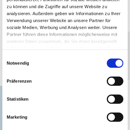
zu können und die Zugriffe auf unsere Website zu
1
/3
zurück
vor
analysieren. Außerdem geben wir Informationen zu Ihrer
Verwendung unserer Website an unsere Partner für
soziale Medien, Werbung und Analysen weiter. Unsere
Partner führen diese Informationen möglicherweise mit
weiteren Daten zusammen, die Sie ihnen bereitgestellt
Listenansicht
LISTENDARSTELLUNG
haben oder die sie im Rahmen Ihrer Nutzung der Dienste
gesammelt haben.
Einwilligungsauswahl
Notwendig
Kartenansicht
KARTENDARSTELLUNG
Präferenzen
Heimatmuseum Rerik
Statistiken
Das Heimatmuseum Rerik wurde 1953
gegründet und befindet sich seit 1997 in der
Marketing
alten Schule, einem der ältesten Gebäude im