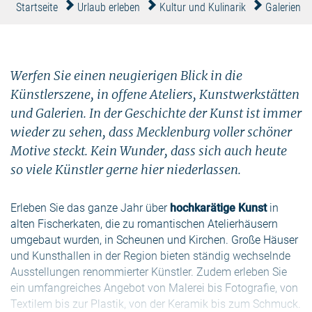
Startseite
Urlaub erleben
Kultur und Kulinarik
Galerien &
Werfen Sie einen neugierigen Blick in die
Künstlerszene, in offene Ateliers, Kunstwerkstätten
und Galerien. In der Geschichte der Kunst ist immer
wieder zu sehen, dass Mecklenburg voller schöner
Motive steckt. Kein Wunder, dass sich auch heute
so viele Künstler gerne hier niederlassen.
Erleben Sie das ganze Jahr über
hochkarätige Kunst
in
alten Fischerkaten, die zu romantischen Atelierhäusern
umgebaut wurden, in Scheunen und Kirchen. Große Häuser
und Kunsthallen in der Region bieten ständig wechselnde
Ausstellungen renommierter Künstler. Zudem erleben Sie
ein umfangreiches Angebot von Malerei bis Fotografie, von
Textilem bis zur Plastik, von der Keramik bis zum Schmuck.