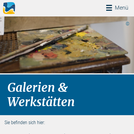
Menü
Menü
©
Galerien &
Werkstätten
Sie befinden sich hier: