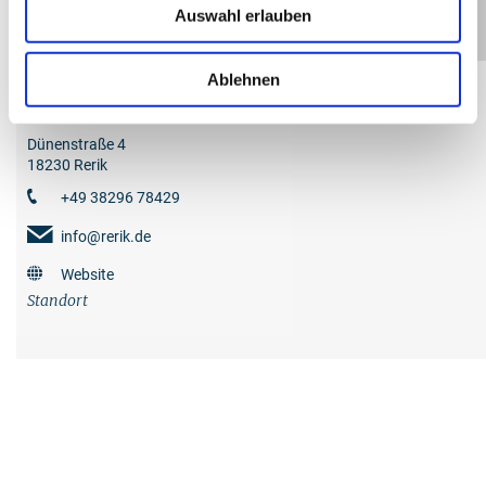
Auswahl erlauben
+
−
Ablehnen
Anbieter
Heimatmuseum Rerik
Dünenstraße 4
18230 Rerik
+49 38296 78429
info@rerik.de
Website
Standort