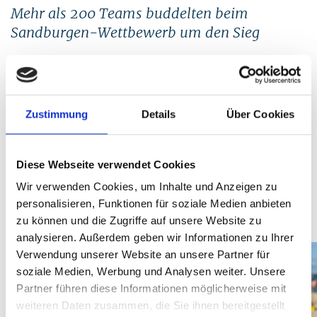
Mehr als 200 Teams buddelten beim
Sandburgen-Wettbewerb um den Sieg
Mit strahlendem Sonnenschein, tausenden Besuchern und
beeindruckender Kreativität ist der Saisonauftakt mit dem
gemeinsamen Sandburgen-Wettbewerb an der Ostseeküste
Mecklenburg am vergangenen Samstag, 2. Mai, erfolgreich
Zustimmung
Details
Über Cookies
über die Bühne gegangen.
Über 200 Teams verwandeln 13 Strände in kreative
Diese Webseite verwendet Cookies
Erlebniswelten
Wir verwenden Cookies, um Inhalte und Anzeigen zu
weiterlesen
personalisieren, Funktionen für soziale Medien anbieten
mehr anzeigen
Insgesamt gingen etwas mehr als 200 Teams an den Start
zu können und die Zugriffe auf unsere Website zu
und verwandelten die Strände von Boltenhagen bis Graal-
analysieren. Außerdem geben wir Informationen zu Ihrer
Müritz innerhalb von wenigen Stunden in fantasievolle
Verwendung unserer Website an unsere Partner für
Landschaften aus Sand. „In Boltenhagen waren über 300
soziale Medien, Werbung und Analysen weiter. Unsere
Menschen verteilt auf 50 Teams am Start und alle hatten
Partner führen diese Informationen möglicherweise mit
sichtlich Spaß“, so Milena Schwartz, Mitarbeiterin der
weiteren Daten zusammen, die Sie ihnen bereitgestellt
Kurverwaltung Boltenhagen. Von detailreichen Schlössern