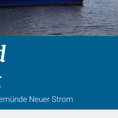
d
t
nemünde Neuer Strom