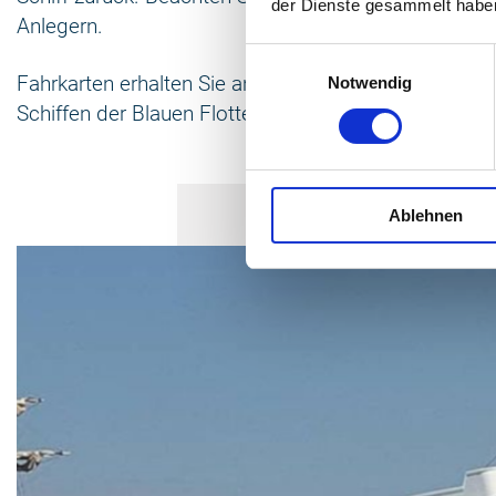
der Dienste gesammelt habe
Anlegern.
Einwilligungsauswahl
Fahrkarten erhalten Sie an Bord. Diese sind jeweils
Notwendig
Schiffen der Blauen Flotte gültig.
Ablehnen