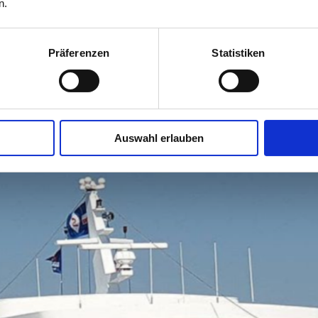
n.
 auch auf den anderen
Präferenzen
Statistiken
Auswahl erlauben