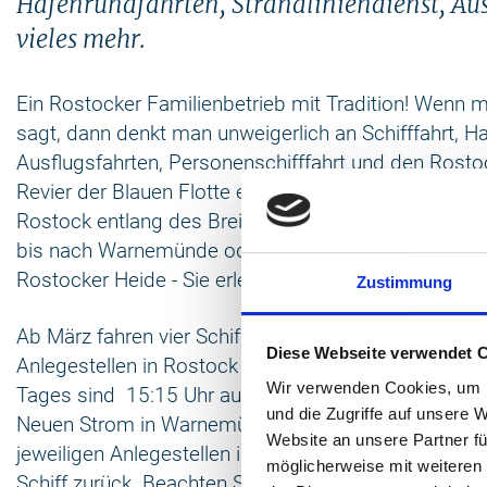
Hafenrundfahrten, Strandliniendienst, Au
vieles mehr.
Ein Rostocker Familienbetrieb mit Tradition! Wenn m
sagt, dann denkt man unweigerlich an Schifffahrt, H
Ausflugsfahrten, Personenschifffahrt und den Rosto
Revier der Blauen Flotte erstreckt sich entlang de
Rostock entlang des Breitling vorbei an der Werft 
bis nach Warnemünde oder einen Abstecher zum Sc
Rostocker Heide - Sie erleben also Sightseeing der
Zustimmung
Ab März fahren vier Schiffe der Blauen Flotte täglic
Diese Webseite verwendet 
Anlegestellen in Rostock und Warnemünde. Die letzt
Wir verwenden Cookies, um I
Tages sind 15:15 Uhr aus dem Rostocker Stadthaf
und die Zugriffe auf unsere 
Neuen Strom in Warnemünde. Ein Ausstieg für eine
Website an unsere Partner fü
jeweiligen Anlegestellen ist möglich und ca. alle 30 
möglicherweise mit weiteren
Schiff zurück. Beachten Sie auch den jeweiligen Ta