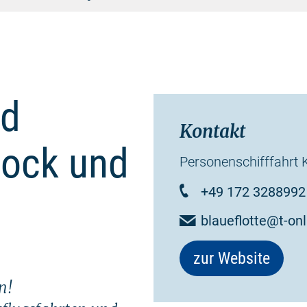
nd
Kontakt
tock und
Personenschifffahrt 
+49 172 3288992
blaueflotte@t-onl
zur Website
n!