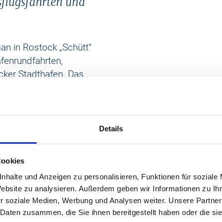
sflugsfahrten und
an in Rostock „Schütt“
afenrundfahrten,
cker Stadthafen. Das
r Warnow vom Stadthafen
und dem Überseehafen
hnattermann in der
 besonderen Art.
Details
h ab 10:30 von den
Cookies
en Abfahrten jeden
nhalte und Anzeigen zu personalisieren, Funktionen für soziale
en und 16:30 ab dem
Website zu analysieren. Außerdem geben wir Informationen zu I
n Landgang an den
r soziale Medien, Werbung und Analysen weiter. Unsere Partner
bis 45 Minuten fährt ein
 Daten zusammen, die Sie ihnen bereitgestellt haben oder die s
gesaushang an den