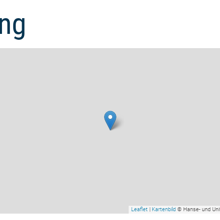
ng
Leaflet
|
Kartenbild
© Hanse- und Uni