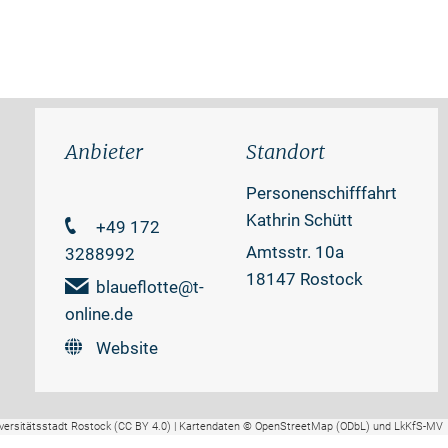
Anbieter
Standort
Personenschifffahrt
Kathrin Schütt
+49 172
Amtsstr. 10a
3288992
18147 Rostock
blaueflotte@t-
online.de
Website
versitätsstadt Rostock (CC BY 4.0) | Kartendaten © OpenStreetMap (ODbL) und LkKfS-MV