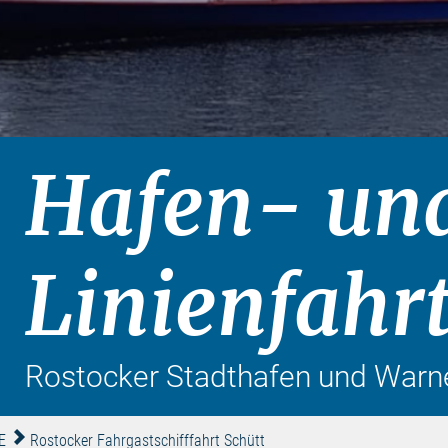
Hafen- un
Linienfahr
Rostocker Stadthafen und War
E
Rostocker Fahrgastschifffahrt Schütt