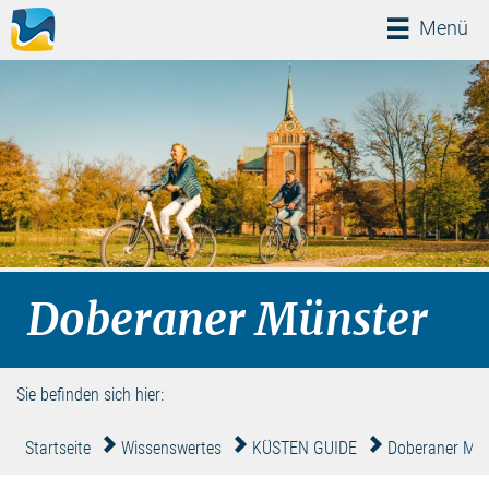
Menü
Menü
Doberaner Münster
Sie befinden sich hier:
Startseite
Wissenswertes
KÜSTEN GUIDE
Doberaner Mün