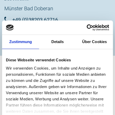
Normalpreis:
Münster Bad Doberan
Besichtigung 3,00 €
+49 (0)38203 62716
Führung 5,00 €
verwaltung@muenster-doberan.de
Sonderführung 6,00 €
Zustimmung
Details
Über Cookies
zur Website
Der Rabatt gilt nicht auf bereits ermäßigte Eintrittskarten.
Diese Webseite verwendet Cookies
Wir verwenden Cookies, um Inhalte und Anzeigen zu
personalisieren, Funktionen für soziale Medien anbieten
zu können und die Zugriffe auf unsere Website zu
analysieren. Außerdem geben wir Informationen zu Ihrer
Verwendung unserer Website an unsere Partner für
soziale Medien, Werbung und Analysen weiter. Unsere
Partner führen diese Informationen möglicherweise mit
weiteren Daten zusammen, die Sie ihnen bereitgestellt