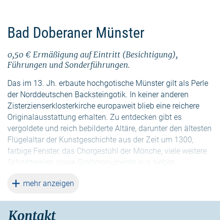
Bad Doberaner Münster
0,50 € Ermäßigung auf Eintritt (Besichtigung),
Führungen und Sonderführungen.
Das im 13. Jh. erbaute hochgotische Münster gilt als Perle
der Norddeutschen Backsteingotik. In keiner anderen
Zisterzienserklosterkirche europaweit blieb eine reichere
Originalausstattung erhalten. Zu entdecken gibt es
vergoldete und reich bebilderte Altäre, darunter den ältesten
Flügelaltar der Kunstgeschichte aus der Zeit um 1300,
farbige Fenster, das Chorgestühl der Mönche, viele weitere
Schnitzereien sowie Grabmonumente aus sieben
Jahrhunderten. Ganzjährig täglich um 11 Uhr wird zur
weiterlesen
mehr anzeigen
Münsterführung eingeladen. Mit einer Sonderführung geht
es immer um 13 Uhr hinauf zum Deckengewölbe, zum
Dachstuhl und zu den Glocken mit Ostseeblick.
Kontakt