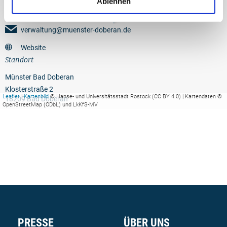
Ablehnen
+49 (0)38203 62716
verwaltung@muenster-doberan.de
Website
Standort
Münster Bad Doberan
Klosterstraße 2
Leaflet
|
Kartenbild
© Hanse- und Universitätsstadt Rostock (CC BY 4.0) | Kartendaten ©
18209 Bad Doberan
OpenStreetMap (ODbL) und LkKfS-MV
PRESSE
ÜBER UNS