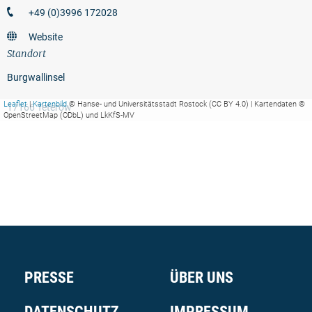
+49 (0)3996 172028
Website
Standort
Burgwallinsel
Leaflet
|
Kartenbild
© Hanse- und Universitätsstadt Rostock (CC BY 4.0) | Kartendaten ©
17166 Teterow
OpenStreetMap (ODbL) und LkKfS-MV
PRESSE
ÜBER UNS
DATENSCHUTZ
IMPRESSUM