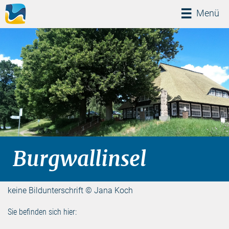
Menü
Menü
Burgwallinsel
keine Bildunterschrift © Jana Koch
Sie befinden sich hier: