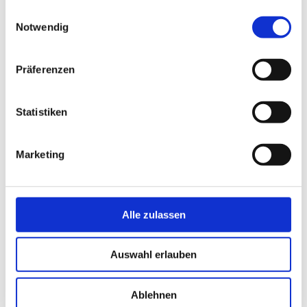
gesammelt haben.
Einwilligungsauswahl
Notwendig
Präferenzen
Statistiken
Marketing
keine Bildunterschrift © Jana Koch
ke
Alle zulassen
1
/6
zurück
vor
Auswahl erlauben
Ablehnen