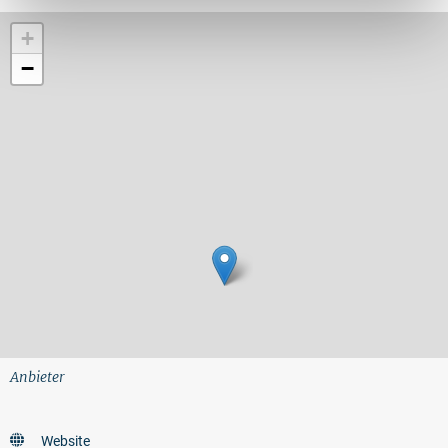
+
−
Anbieter
Website