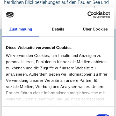
herrlichen Blickbeziehungen auf den Faulen See und
den Greenhousegarten den gesamten südlichen
Parkbereich, mit dem Hippodrom und dem
Heckengarten, aufwerten.
Zustimmung
Details
Über Cookies
Kontakt
Jugendtempel
Diese Webseite verwendet Cookies
Wir verwenden Cookies, um Inhalte und Anzeigen zu
personalisieren, Funktionen für soziale Medien anbieten
zur Website
zu können und die Zugriffe auf unsere Website zu
analysieren. Außerdem geben wir Informationen zu Ihrer
Verwendung unserer Website an unsere Partner für
soziale Medien, Werbung und Analysen weiter. Unsere
Partner führen diese Informationen möglicherweise mit
weiteren Daten zusammen, die Sie ihnen bereitgestellt
haben oder die sie im Rahmen Ihrer Nutzung der Dienste
gesammelt haben.
Einwilligungsauswahl