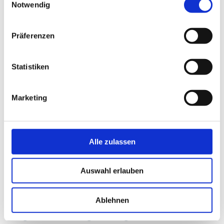
Notwendig
Präferenzen
Statistiken
Marketing
g-
keine Bildunterschrift © Tourismusverband Mecklenburg-
ke
Schwerin
Sc
1
/5
zurück
vor
Alle zulassen
Auswahl erlauben
Ablehnen
Lage und Umgebung