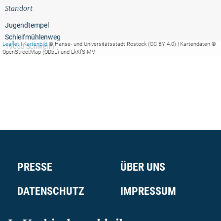
Standort
Jugendtempel
Schleifmühlenweg
Leaflet
|
Kartenbild
© Hanse- und Universitätsstadt Rostock (CC BY 4.0) | Kartendaten ©
19053 Schwerin
OpenStreetMap (ODbL) und LkKfS-MV
PRESSE
ÜBER UNS
DATENSCHUTZ
IMPRESSUM