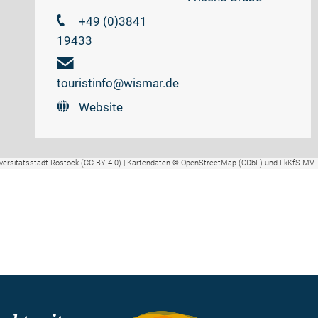
+49 (0)3841
19433
touristinfo@wismar.de
Website
versitätsstadt Rostock (CC BY 4.0) | Kartendaten © OpenStreetMap (ODbL) und LkKfS-MV