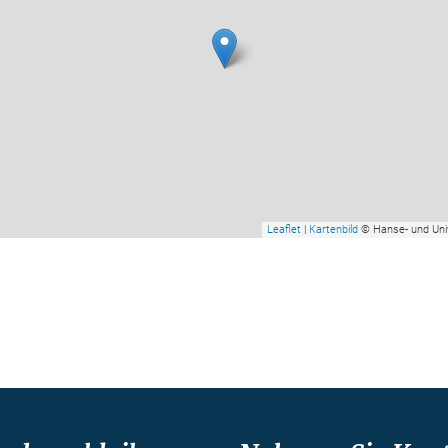
Leaflet
|
Kartenbild
© Hanse- und Uni