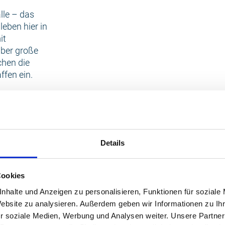
lle – das
eben hier in
it
ber große
chen die
fen ein.
m
 voneinander
ei den
 hier eine
Details
ne
hslung bietet.
Cookies
ich der Könige
0 Quadratmetern
nhalte und Anzeigen zu personalisieren, Funktionen für soziale
und Tauchen.
Website zu analysieren. Außerdem geben wir Informationen zu I
r soziale Medien, Werbung und Analysen weiter. Unsere Partner