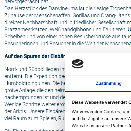
hervorgebracht hat.
Das Herzstück des Darwineums ist die riesige Tropenha
Zuhause der Menschenaffen. Gorillas und Orang-Utans l
direkter Nachbarschaft und in friedlicher Gesellschaft m
Brazzameerkatzen, Weißhandgibbons und Faultieren. Ü
Scheiben und von einer hohen Besucherbrücke aus tau
Besucherinnen und Besucher in die Welt der Menschenaf
Auf den Spuren der Eisbären und Pinguine im Polariu
Nord- und Südpol liegen im Polarium nur wenige Meter
entfernt. Die Expedition beginnt auf der Südhalbkugel b
Humboldtpinguinen. Die beliebten Frackträger bewohnen
Zustimmung
große Anlage, die den heimatlichen Gefilden der Pingui
nachempfunden ist und den Tieren viel Platz und Abwec
Diese Webseite verwendet 
Wenige Schritte weiter eröffnet sich Ihnen dann das Re
der Arktis. Unsere Eisbären – haben auf mehr als 3.50
Wir verwenden Cookies, um I
viel Raum zum Spielen, Ruhen, Erkunden, Schwimmen 
und die Zugriffe auf unsere 
Website an unsere Partner fü