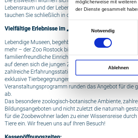
Die Eiswelten widmen sich auf besondere Weise dem b
möglicherweise mit weiteren
Lebensraum und der Lebensweise der Eisbären. In den
der Dienste gesammelt habe
tauchen Sie schließlich in das Reich der Ozeane ab.
Einwilligungsauswahl
Vielfältige Erlebnisse im „Besten Zoo Europas“
Notwendig
Lebendige Museen, begehbare Anlage, botanische Schät
mehr – der Zoo Rostock bietet Ihnen vielfältige Erlebnis
familienfreundliche Einrichtungen bieten wir viele Them
auf denen sich die jungen Zoofreunde richtig austoben
Ablehnen
zahlreiche Erfahrungsstationen. Tägliche Schaufütter
exklusive Tierbegegnungen, Führungen und ein buntes
Veranstaltungsprogramm runden das Angebot für die g
ab.
Das besondere zoologisch-botanische Ambiente, zahlre
Bildungsangeboten und nicht zuletzt die naturnah gest
für die Zoobewohner laden zu einer Wissensreise durch 
Tiere ein. Wir freuen uns auf Ihren Besuch!
Kassenöffnungszeiten: