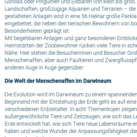
Gorillas oder Pinguinen und Eisbären von klein bis groß.
Landschaften, großzügige Aquarien und Terrarien – die
gestalteten Anlagen sind in eine 56 Hektar große Parkl
eingebettet, die neben den tierischen Bewohnern von b
Besonderheiten geprägt ist.
Mit begehbaren Anlagen und ganz besonderen Einblicke
Heimstätten der Zoobewohner rücken viele Tiere in sche
Nähe. Hier stehen die Besucherinnen und Besucher Gro
Menschenaffen, aber auch Faultieren und Zwergflusspf
anderen Auge in Auge gegenüber.
Die Welt der Menschenaffen im Darwineum
Die Evolution wird im Darwineum zu einem spannenden 
Beginnend mit der Entstehung der Erde geht es auf eine
verschiedenen Erdzeitalter. In acht Themenkojen zeigen
außergewöhnliche Tiere und Zeitzeugen, wie sich das L
Erde entwickelt hat, wie sich Tiere neue Lebensräume e
haben und welche Wunder der Anpassungsfähigkeit die