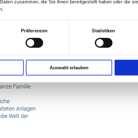
edrohten
 Daten zusammen, die Sie ihnen bereitgestellt haben oder die s
 Meereswelten
n.
Präferenzen
Statistiken
ze und vieles
se. Als
enspielplätze,
 können und
Auswahl erlauben
ungen und
anze Familie
iche
alteten Anlagen
die Welt der