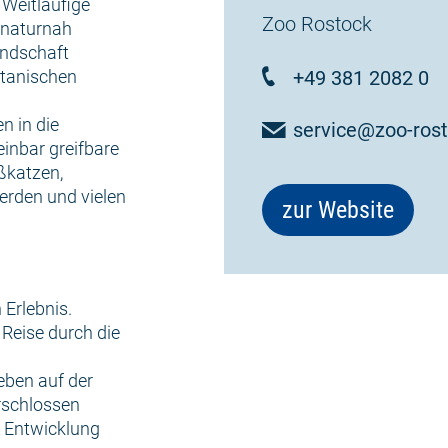
 Weitläufige
Zoo Rostock
 naturnah
andschaft
otanischen
+49 381 2082 0
n in die
service@zoo-rost
inbar greifbare
ßkatzen,
erden und vielen
zur Website
Erlebnis.
 Reise durch die
eben auf der
rschlossen
 Entwicklung