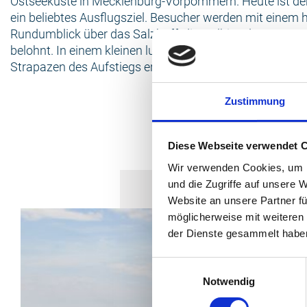
Ostseeküste in Mecklenburg-Vorpommern. Heute ist d
ein beliebtes Aus­flugsziel. Besucher werden mit einem h
Rundumblick über das Salzhaff, die Halbinsel Wustrow 
belohnt. In einem kleinen luftigen Pavillon kann man si
Strapazen des Aufstiegs erholen und die Aussicht geni
Zustimmung
Diese Webseite verwendet 
Wir verwenden Cookies, um I
und die Zugriffe auf unsere 
Website an unsere Partner fü
möglicherweise mit weiteren
der Dienste gesammelt habe
Einwilligungsauswahl
Notwendig