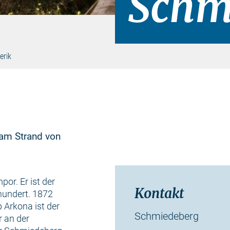
Schm
erik
 am Strand von
or. Er ist der
Kontakt
hundert. 1872
p Arkona ist der
Schmiedeberg
 an der