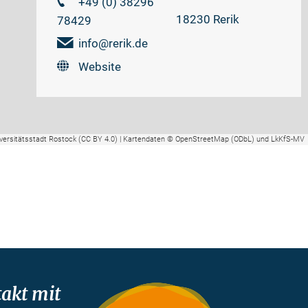
+49 (0) 38296
18230 Rerik
78429
info@rerik.de
Website
versitätsstadt Rostock (CC BY 4.0) | Kartendaten © OpenStreetMap (ODbL) und LkKfS-MV
akt mit