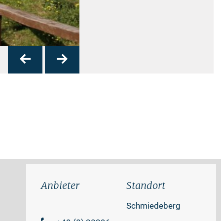
zurück
vor
Blick auf die Ostse
Anbieter
Standort
Schmiedeberg