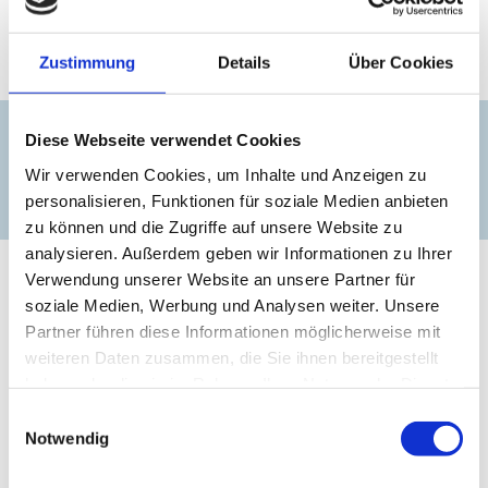
für die Gäste sind Schautafeln aufgestellt. Dienstags
von Mai-September finden auch regelmäßig
Führungen zu den Großsteingräbern statt.
Zustimmung
Details
Über Cookies
Kontakt
Diese Webseite verwendet Cookies
Wir verwenden Cookies, um Inhalte und Anzeigen zu
Großsteingrab Gaarzer Hof
personalisieren, Funktionen für soziale Medien anbieten
zu können und die Zugriffe auf unsere Website zu
analysieren. Außerdem geben wir Informationen zu Ihrer
Verwendung unserer Website an unsere Partner für
soziale Medien, Werbung und Analysen weiter. Unsere
Partner führen diese Informationen möglicherweise mit
weiteren Daten zusammen, die Sie ihnen bereitgestellt
haben oder die sie im Rahmen Ihrer Nutzung der Dienste
gesammelt haben.
Einwilligungsauswahl
Notwendig