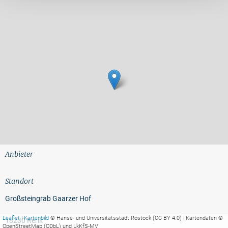
Anbieter
Standort
Großsteingrab Gaarzer Hof
Leaflet
|
Kartenbild
© Hanse- und Universitätsstadt Rostock (CC BY 4.0) | Kartendaten ©
18230 Rerik
OpenStreetMap (ODbL) und LkKfS-MV