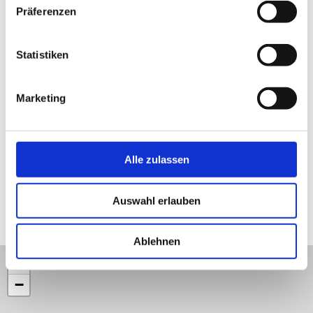
Präferenzen
Statistiken
k
keine Bildunterschrift © Kurverwaltung Ostseebad Rerik
ke
Marketing
1
/2
zurück
vor
Alle zulassen
Auswahl erlauben
Lage und Umgebung
Ablehnen
+
−