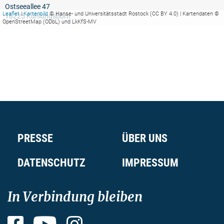
Ostseeallee 47
Leaflet
|
Kartenbild
© Hanse- und Universitätsstadt Rostock (CC BY 4.0) | Kartendaten ©
18225 Kühlungsborn
OpenStreetMap (ODbL) und LkKfS-MV
PRESSE
ÜBER UNS
DATENSCHUTZ
IMPRESSUM
In Verbindung bleiben