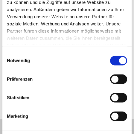
zu können und die Zugriffe auf unsere Website zu
analysieren. Außerdem geben wir Informationen zu Ihrer
Verwendung unserer Website an unsere Partner für
soziale Medien, Werbung und Analysen weiter. Unsere
Partner führen diese Informationen möglicherweise mit
weiteren Daten zusammen, die Sie ihnen bereitgestellt
keine Bildunterschrift © Touristik-Service-Kühlungsborn
haben oder die sie im Rahmen Ihrer Nutzung der Dienste
GmbH
gesammelt haben.
Einwilligungsauswahl
Notwendig
Präferenzen
Statistiken
Lage und Umgebung
Marketing
+