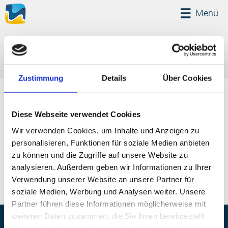
Menü
Menü
Sie befinden sich hier:
Startseite
Urlaubsorte
Binnenland
Schweriner Seenland
Zustimmung
Details
Über Cookies
Diese Seite kann derzeit nicht dargestellt werden
Diese Webseite verwendet Cookies
Wir verwenden Cookies, um Inhalte und Anzeigen zu
personalisieren, Funktionen für soziale Medien anbieten
zu können und die Zugriffe auf unsere Website zu
analysieren. Außerdem geben wir Informationen zu Ihrer
Verwendung unserer Website an unsere Partner für
soziale Medien, Werbung und Analysen weiter. Unsere
Partner führen diese Informationen möglicherweise mit
weiteren Daten zusammen, die Sie ihnen bereitgestellt
haben oder die sie im Rahmen Ihrer Nutzung der Dienste