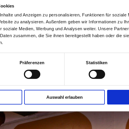
Cookies
nhalte und Anzeigen zu personalisieren, Funktionen für soziale
as Literaturhaus
Website zu analysieren. Außerdem geben wir Informationen zu I
 Filmen und
r soziale Medien, Werbung und Analysen weiter. Unsere Partner
rten
 Daten zusammen, die Sie ihnen bereitgestellt haben oder die s
 Entspannen ein
n.
überregional mit
tzt und
kte für Kinder
Präferenzen
Statistiken
ewerbe,
ebbar.
Auswahl erlauben