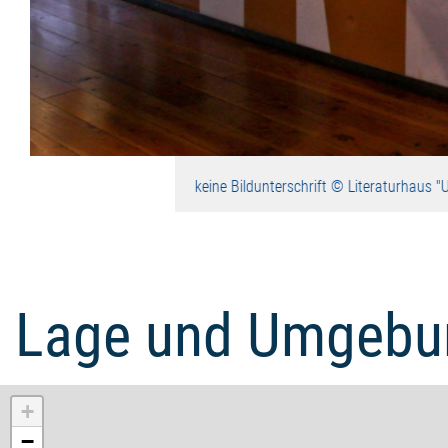
keine Bildunterschrift © Literaturhaus "
Lage und Umgebu
+
−