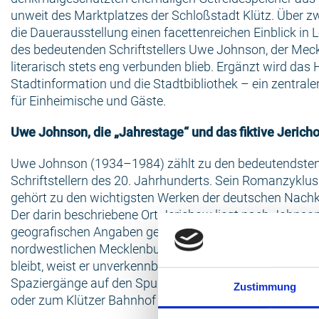
unweit des Marktplatzes der Schloßstadt Klütz. Über zw
die Dauerausstellung einen facettenreichen Einblick in
des bedeutenden Schriftstellers Uwe Johnson, der Mec
literarisch stets eng verbunden blieb. Ergänzt wird das
Stadtinformation und die Stadtbibliothek – ein zentrale
für Einheimische und Gäste.
Uwe Johnson, die „Jahrestage“ und das fiktive Jerich
Uwe Johnson (1934–1984) zählt zu den bedeutendste
Schriftstellern des 20. Jahrhunderts. Sein Romanzyklus
gehört zu den wichtigsten Werken der deutschen Nachkr
Der darin beschriebene Ort Jerichow liegt nach Johnso
geografischen Angaben genau dort, wo sich heute Klüt
nordwestlichen Mecklenburg befindet. Obwohl Jerichow e
bleibt, weist er unverkennbare Parallelen zur Stadt auf. 
Spaziergänge auf den Spuren des Autors – etwa zur St.
Zustimmung
oder zum Klützer Bahnhof – machen diese Bezüge vor O