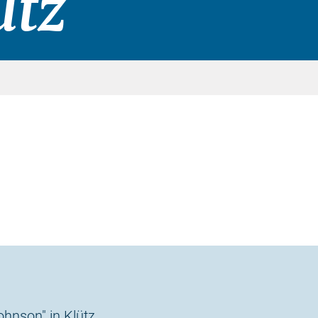
ütz
ohnson" in Klütz