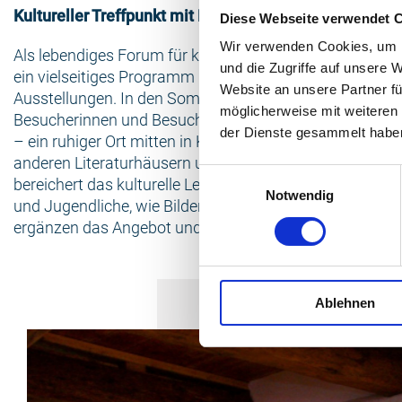
Kultureller Treffpunkt mit Lesegarten
Diese Webseite verwendet 
Wir verwenden Cookies, um I
Als lebendiges Forum für kulturelle Aktivitäten bietet d
und die Zugriffe auf unsere 
ein vielseitiges Programm mit Lesungen, Diskussionen,
Website an unsere Partner fü
Ausstellungen. In den Sommermonaten lädt der Lesega
möglicherweise mit weiteren
Besucherinnen und Besucher zum Verweilen, Lesen und
der Dienste gesammelt habe
– ein ruhiger Ort mitten in Klütz. Das Literaturhaus ist 
anderen Literaturhäusern und Kulturschaffenden verne
Einwilligungsauswahl
bereichert das kulturelle Leben der Stadt. Kreative Proje
Notwendig
und Jugendliche, wie Bilderbuchkino und Vorlesewettb
ergänzen das Angebot und machen Literatur für alle erl
Ablehnen