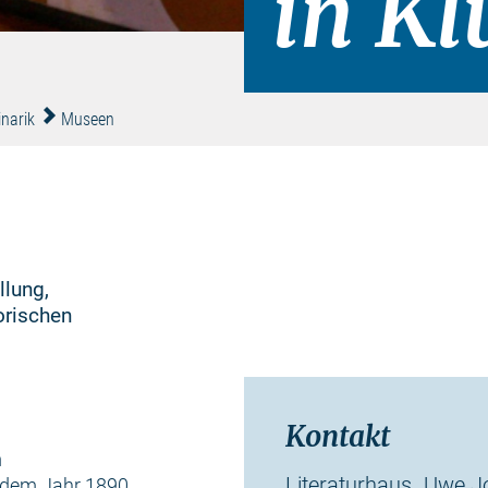
in Kl
inarik
Museen
llung,
orischen
Kontakt
m
Literaturhaus „Uwe J
 dem Jahr 1890,