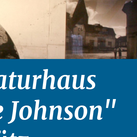
aturhaus
 Johnson"