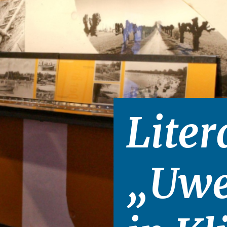
Liter
„Uwe