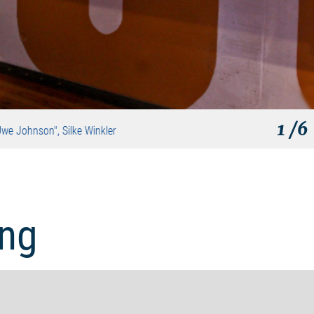
1
/6
Uwe Johnson", Silke Winkler
ng