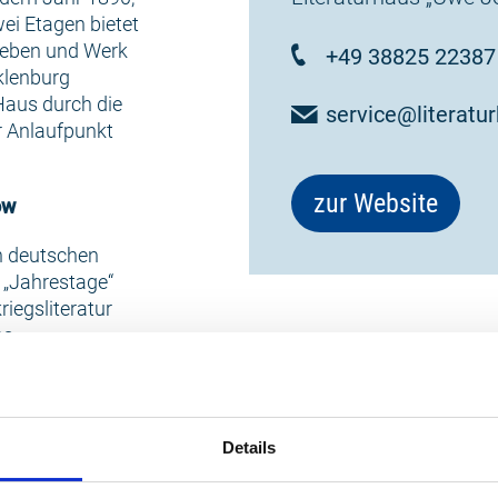
ei Etagen bietet
 Leben und Werk
+49 38825 22387
klenburg
 Haus durch die
service@literatu
r Anlaufpunkt
zur Website
ow
n deutschen
 „Jahrestage“
iegsliteratur
ns
z im
in fiktiver Ort
Literarische
 Marienkirche
Details
rt anschaulich.