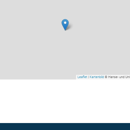
Leaflet
|
Kartenbild
© Hanse- und Uni