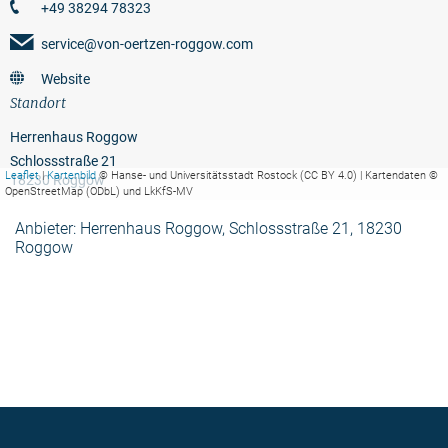
+49 38294 78323
service@von-oertzen-roggow.com
Website
Standort
Herrenhaus Roggow
Schlossstraße 21
Leaflet
|
Kartenbild
© Hanse- und Universitätsstadt Rostock (CC BY 4.0) | Kartendaten ©
18230 Roggow
OpenStreetMap (ODbL) und LkKfS-MV
Anbieter: Herrenhaus Roggow, Schlossstraße 21, 18230
Roggow