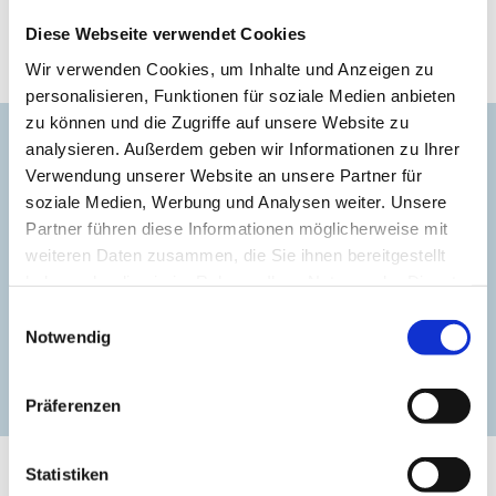
bequem mit dem Fahrrad. Dort können Sie auch Ihren
Diese Webseite verwendet Cookies
Urlaub nutzen, um Surfen, Tauchen oder Segeln zu
lernen.
Wir verwenden Cookies, um Inhalte und Anzeigen zu
personalisieren, Funktionen für soziale Medien anbieten
zu können und die Zugriffe auf unsere Website zu
Kontakt
analysieren. Außerdem geben wir Informationen zu Ihrer
Verwendung unserer Website an unsere Partner für
Herrenhaus Roggow
soziale Medien, Werbung und Analysen weiter. Unsere
Partner führen diese Informationen möglicherweise mit
+49 38294 78323
weiteren Daten zusammen, die Sie ihnen bereitgestellt
haben oder die sie im Rahmen Ihrer Nutzung der Dienste
service@von-oertzen-roggow.com
gesammelt haben.
Einwilligungsauswahl
Notwendig
zur Website
Präferenzen
Statistiken