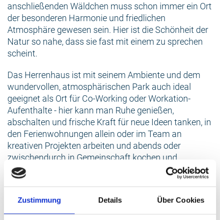
anschließenden Wäldchen muss schon immer ein Ort
der besonderen Harmonie und friedlichen
Atmosphäre gewesen sein. Hier ist die Schönheit der
Natur so nahe, dass sie fast mit einem zu sprechen
scheint.
Das Herrenhaus ist mit seinem Ambiente und dem
wundervollen, atmosphärischen Park auch ideal
geeignet als Ort für Co-Working oder Workation-
Aufenthalte - hier kann man Ruhe genießen,
abschalten und frische Kraft für neue Ideen tanken, in
den Ferienwohnungen allein oder im Team an
kreativen Projekten arbeiten und abends oder
zwischendurch in Gemeinschaft kochen und
Geselligkeit genießen.
Das Ostseebad Rerik mit abwechslungsreichen
Zustimmung
Details
Über Cookies
Sandstränden, kleinem Hafen, Restaurants und Fisch
vom Fischer erreichen Sie in 3,5 km Entfernung