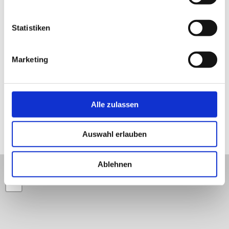
Blick auf die Burg Trechow © Frank Burger
De
un
Statistiken
© 
1
/5
zurück
vor
Marketing
Alle zulassen
Lage und Umgebung
Auswahl erlauben
Ablehnen
+
−