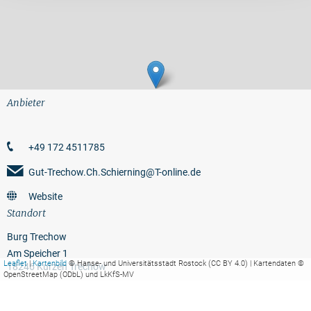
Anbieter
+49 172 4511785
Gut-Trechow.Ch.Schierning@T-online.de
Website
Standort
Burg Trechow
Am Speicher 1
Leaflet
|
Kartenbild
© Hanse- und Universitätsstadt Rostock (CC BY 4.0) | Kartendaten ©
18246 Kurzen Trechow
OpenStreetMap (ODbL) und LkKfS-MV