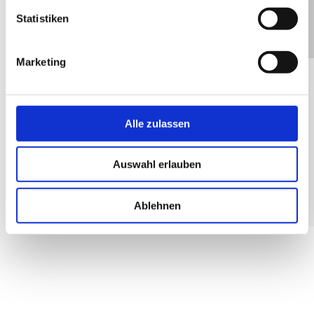
+
Statistiken
−
Marketing
Anbieter
Keramikwerkstatt Tonperle
Hauptstraße 8
Alle zulassen
19417 Ventschow
+49 174 1612338
Auswahl erlauben
ka-roline@gmx.de
Standort
Ablehnen