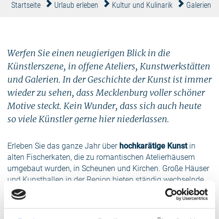
Startseite
Urlaub erleben
Kultur und Kulinarik
Galerien &
Werfen Sie einen neugierigen Blick in die
Künstlerszene, in offene Ateliers, Kunstwerkstätten
und Galerien. In der Geschichte der Kunst ist immer
wieder zu sehen, dass Mecklenburg voller schöner
Motive steckt. Kein Wunder, dass sich auch heute
so viele Künstler gerne hier niederlassen.
Erleben Sie das ganze Jahr über
hochkarätige Kunst
in
alten Fischerkaten, die zu romantischen Atelierhäusern
umgebaut wurden, in Scheunen und Kirchen. Große Häuser
und Kunsthallen in der Region bieten ständig wechselnde
Ausstellungen renommierter Künstler. Zudem erleben Sie
ein umfangreiches Angebot von Malerei bis Fotografie, von
Textilem bis zur Plastik, von der Keramik bis zum Schmuck.