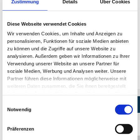
Zustimmung
Details
Über Cookies
In der naturnahen, weiten Landschaft Mecklenburgs haben
weiterlesen
mehr anzeigen
sich zudem zahlreiche hochwertige
Manufakturen
Diese Webseite verwendet Cookies
angesiedelt, die handgefertigte Produkte auf höchstem
Niveau herstellen und ihre Werkstätten für Besucher öffnen.
Wir verwenden Cookies, um Inhalte und Anzeigen zu
Keramikwerkstatt Tonperle
Traditionelles handwerkliches Knowhow verbindet sich mit
personalisieren, Funktionen für soziale Medien anbieten
zeitgenössischem Design und mit nachhaltigen,
zu können und die Zugriffe auf unsere Website zu
Gebrauchsgeschirr sowie Gartenkeramik
hochwertigen Materialien.
Hier geht es auf "ManufakTour"
analysieren. Außerdem geben wir Informationen zu Ihrer
mit bunter bzw. weißer Craquelé-Glasur
>>
Verwendung unserer Website an unsere Partner für
Öffnungszeiten
soziale Medien, Werbung und Analysen weiter. Unsere
Jan-Dez: Mo-Fr 10-15.30 Uhr
Partner führen diese Informationen möglicherweise mit
weiteren Daten zusammen, die Sie ihnen bereitgestellt
haben oder die sie im Rahmen Ihrer Nutzung der Dienste
gesammelt haben.
Einwilligungsauswahl
KONTAKT ZUM VERANSTALTER
Notwendig
Präferenzen