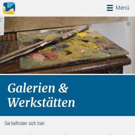
Menü
Menü
©
Galerien &
Werkstätten
Sie befinden sich hier: