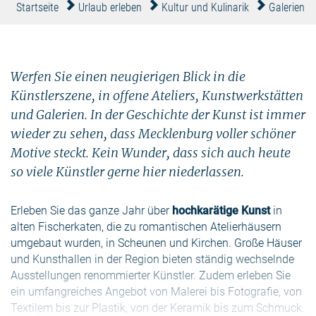
Startseite
Urlaub erleben
Kultur und Kulinarik
Galerien &
Werfen Sie einen neugierigen Blick in die
Künstlerszene, in offene Ateliers, Kunstwerkstätten
und Galerien. In der Geschichte der Kunst ist immer
wieder zu sehen, dass Mecklenburg voller schöner
Motive steckt. Kein Wunder, dass sich auch heute
so viele Künstler gerne hier niederlassen.
Erleben Sie das ganze Jahr über
hochkarätige Kunst
in
alten Fischerkaten, die zu romantischen Atelierhäusern
umgebaut wurden, in Scheunen und Kirchen. Große Häuser
und Kunsthallen in der Region bieten ständig wechselnde
Ausstellungen renommierter Künstler. Zudem erleben Sie
ein umfangreiches Angebot von Malerei bis Fotografie, von
Textilem bis zur Plastik, von der Keramik bis zum Schmuck.