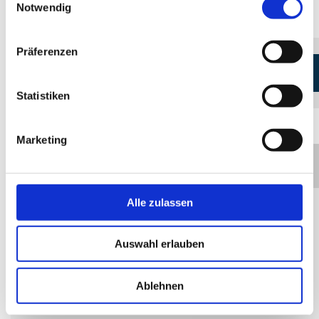
Notwendig
Doberan.
Präferenzen
KONTAKT ZUM VERANSTALTER
Statistiken
Marketing
+
−
Anbieter
Alle zulassen
heydestyle
Goethestraße 7
Auswahl erlauben
18209 Bad Doberan
+49 174 3233133
Ablehnen
cheydebreck@hotmail.com