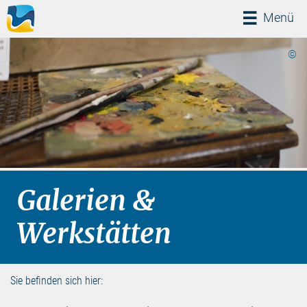
Menü
Menü
©
Galerien &
Werkstätten
Sie befinden sich hier: