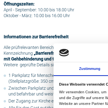
Öffnungszeiten:
April - September: 10.00 bis 18.00 Uhr
Oktober - März: 10.00 bis 16.00 Uhr
Informationen zur Barrierefreiheit
Alle prüfrelevanten Bereiche erfüllen die Qualitätskriteri
Kennzeichnung
„Barrierefreiheit geprüft – barrierefre
mit Gehbehinderung und teilweise barrierefrei für Roll
Weitere geprüfte Details sind zu finden unter
Reisen für
Zustimmung
1 Parkplatz für Menschen mit Behinderung zur Verf
(Stellplatzgröße: 350 cm x 500 cm).
Diese Webseite verwendet 
Zwischen Parkplatz und Eingang ist der Weg 25 m lan
Wir verwenden Cookies, um I
und befahrbar und weist eine Neigung von 4 % auf.
und die Zugriffe auf unsere 
Der Zugang zur Kirche erfolgt stufenlos (Türschwelle
Website an unsere Partner fü
Alle für den Gast nutzbaren und erhobenen Räume si