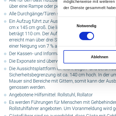
möglicherweise mit weiteren
über eine Rampe oder per Aufzug erreichbar.
der Dienste gesammelt habe
Alle Durchgänge/Türen sind mind. 90 cm breit.
Einwilligungsauswahl
Ein Aufzug führt zur Aussichtsplattform. Die Aufzugs
Notwendig
cm x 145 cm groß. Die lichte Durchgangsbreite der A
beträgt 110 cm. Der Aufzug wird vom Personal bedie
erreicht man über drei Stufen oder über eine Rampe (
einer Neigung von 7 % auf einer Länge von 6 m).
Der Kassen- und Informationstresen ist 100 cm hoch
Ablehnen
Die Exponate sind überwiegend im Stehen und Sitzen
Die Aussichtsplattform ist leicht begeh- und befahrba
Sicherheitsbegrenzung ist ca. 140 cm hoch. In der 
Mauer sind Bereiche mit Gittern, somit kann der Ausb
genossen werden.
Angebotene Hilfsmittel: Rollstuhl, Rollator
Es werden Führungen für Menschen mit Gehbehinde
Rollstuhlfahrer angeboten. Um Voranmeldung wird g
Gästeführer sind so ausgebildet, dass Gäste mit Ge