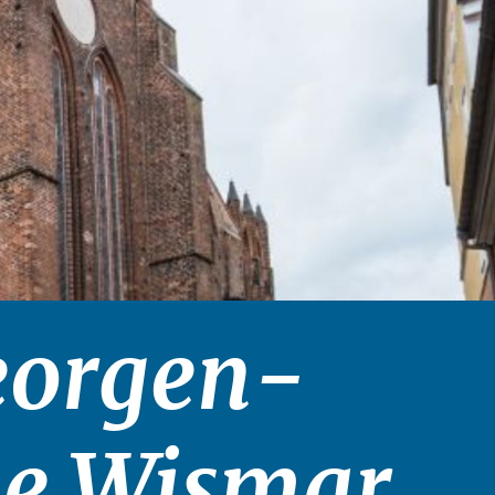
Georgen-
he Wismar