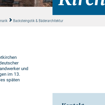
inarik
Backsteingotik & Bäderarchitektur
ptkirchen
deutscher
Handwerker und
gen im 13.
 des späten