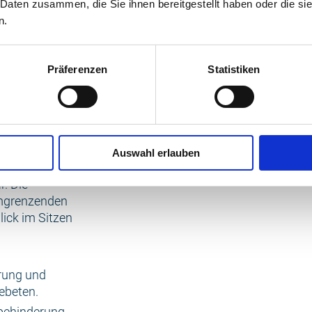
 Daten zusammen, die Sie ihnen bereitgestellt haben oder die s
n.
kabine ist 180
Präferenzen
Statistiken
ufzugstür
nt. Den Aufzug
250 cm breit mit
.
Auswahl erlauben
 sichtbar.
r. Die
umgrenzenden
lick im Sitzen
rung und
ebeten.
hbehinderung