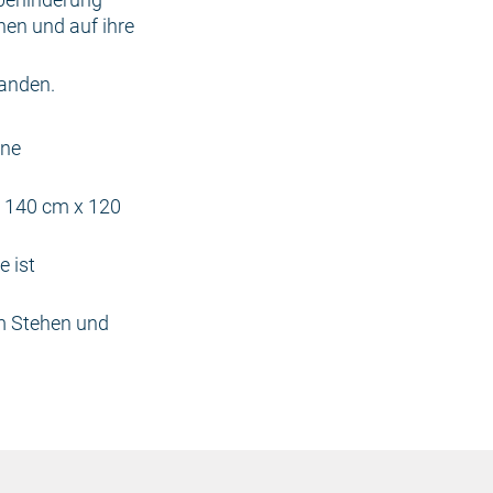
nen und auf ihre
anden.
ine
 140 cm x 120
e ist
m Stehen und