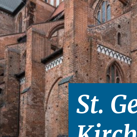
St. 
Kirc