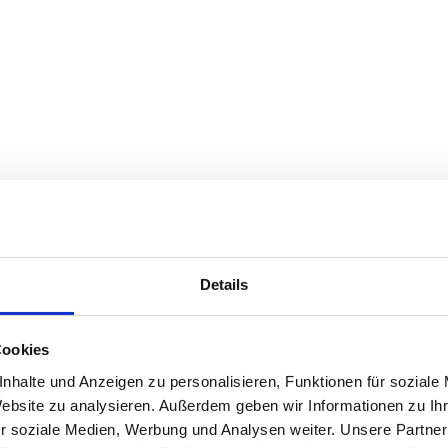
en der
i für Menschen
stuhlfahrer“
.
 Alle
.
Details
ügung
Cookies
g, leicht begeh-
nhalte und Anzeigen zu personalisieren, Funktionen für soziale
Website zu analysieren. Außerdem geben wir Informationen zu I
 2 cm).
r soziale Medien, Werbung und Analysen weiter. Unsere Partner
nd ebenerdig,