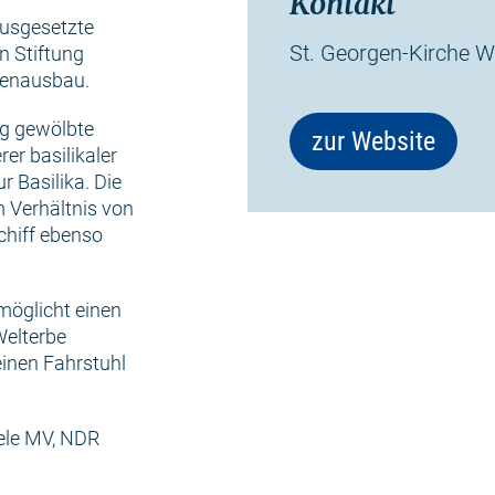
Kontakt
ausgesetzte
St. Georgen-Kirche 
n Stiftung
nenausbau.
ig gewölbte
zur Website
er basilikaler
 Basilika. Die
 Verhältnis von
chiff ebenso
möglicht einen
Welterbe
einen Fahrstuhl
iele MV, NDR