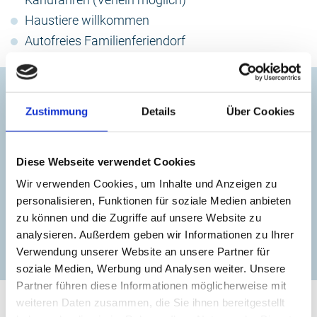
Haustiere willkommen
Autofreies Familienferiendorf
Kontakt
Zustimmung
Details
Über Cookies
Familienferiendorf Rerik
+49 38296 72112
Diese Webseite verwendet Cookies
Wir verwenden Cookies, um Inhalte und Anzeigen zu
feriendorf@awosano.de
personalisieren, Funktionen für soziale Medien anbieten
zu können und die Zugriffe auf unsere Website zu
analysieren. Außerdem geben wir Informationen zu Ihrer
zur Website
Verwendung unserer Website an unsere Partner für
soziale Medien, Werbung und Analysen weiter. Unsere
Partner führen diese Informationen möglicherweise mit
weiteren Daten zusammen, die Sie ihnen bereitgestellt