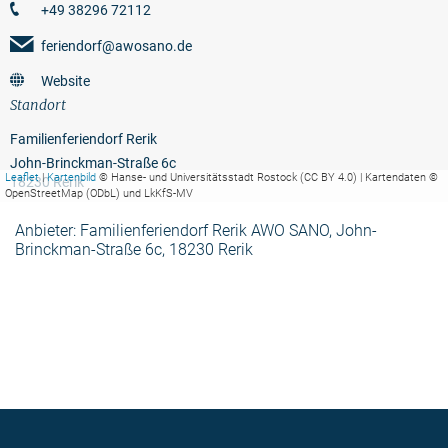
+49 38296 72112
feriendorf@awosano.de
Website
Standort
Familienferiendorf Rerik
John-Brinckman-Straße 6c
Leaflet
|
Kartenbild
© Hanse- und Universitätsstadt Rostock (CC BY 4.0) | Kartendaten ©
18230 Rerik
OpenStreetMap (ODbL) und LkKfS-MV
Anbieter: Familienferiendorf Rerik AWO SANO, John-
Brinckman-Straße 6c, 18230 Rerik