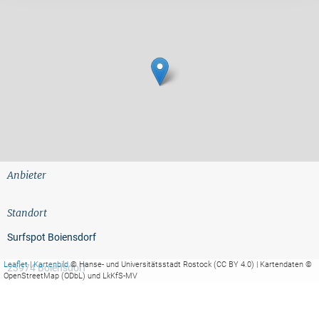
Anbieter
Standort
Surfspot Boiensdorf
Leaflet
|
Kartenbild
© Hanse- und Universitätsstadt Rostock (CC BY 4.0) | Kartendaten ©
23974 Boiensdorf
OpenStreetMap (ODbL) und LkKfS-MV