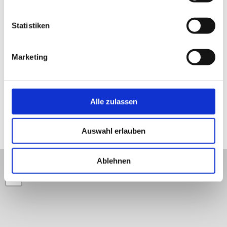
Statistiken
Salzhaff © surflocal.de
Marketing
Alle zulassen
Lage und Umgebung
Auswahl erlauben
Ablehnen
+
−