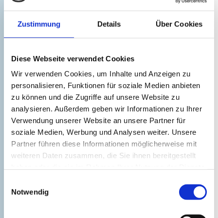
Zustimmung
Details
Über Cookies
Diese Webseite verwendet Cookies
Schietwetter? – Schietegal!
Wir verwenden Cookies, um Inhalte und Anzeigen zu
©
personalisieren, Funktionen für soziale Medien anbieten
zu können und die Zugriffe auf unsere Website zu
analysieren. Außerdem geben wir Informationen zu Ihrer
Verwendung unserer Website an unsere Partner für
soziale Medien, Werbung und Analysen weiter. Unsere
Partner führen diese Informationen möglicherweise mit
weiteren Daten zusammen, die Sie ihnen bereitgestellt
haben oder die sie im Rahmen Ihrer Nutzung der Dienste
gesammelt haben.
Einwilligungsauswahl
Notwendig
Qualität: familienfreundlich
geprüft