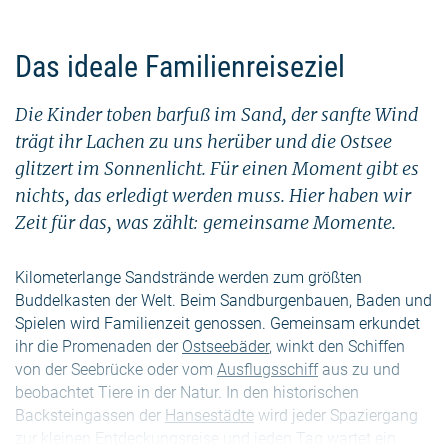
Das ideale Familienreiseziel
Die Kinder toben barfuß im Sand, der sanfte Wind
trägt ihr Lachen zu uns herüber und die Ostsee
glitzert im Sonnenlicht. Für einen Moment gibt es
nichts, das erledigt werden muss. Hier haben wir
Zeit für das, was zählt: gemeinsame Momente.
Kilometerlange Sandstrände werden zum größten
Buddelkasten der Welt. Beim Sandburgenbauen, Baden und
Spielen wird Familienzeit genossen. Gemeinsam erkundet
ihr die Promenaden der
Ostseebäder
, winkt den Schiffen
von der Seebrücke oder vom
Ausflugsschiff
aus zu und
beobachtet Tiere in der Natur. In den historischen
Backsteingassen der
Hansestädte
wird jeder Spaziergang
zur kleinen Entdeckungsreise und jeden Tag wartet ein