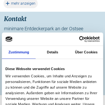
weiterlesen
mehr anzeigen
Gärten und Parklandschaften machen einen Besuch für die
ganze Familie zum Streifzug durch Jahrhunderte. Dazu
liefert die minimare-App fesselnde Geschichten, die in
Kontakt
keinem Reiseführer stehen, sowie ein spannendes Quiz für
schlaue Köpfe. Und auf dem großen Seeräuberspielplatz
minimare Entdeckerpark an der Ostsee
warten Abenteuer für die Kleinsten.
+49 38827 885945
Der Entdeckerpark minimare macht Mecklenburg-
Vorpommerns Geschichte greifbar und lädt die Besucher
ahoi@minimare.de
Zustimmung
Details
Über Cookies
auf eine familienfreundliche und abenteuerliche Zeitreise
ein - der ideale Anlaufpunkt für kleine und große Entdecker.
zur Website
Diese Webseite verwendet Cookies
In Verbindung bleiben
Wir verwenden Cookies, um Inhalte und Anzeigen zu
personalisieren, Funktionen für soziale Medien anbieten
Facebook
Instagram
zu können und die Zugriffe auf unsere Website zu
analysieren. Außerdem geben wir Informationen zu Ihrer
Verwendung unserer Website an unsere Partner für
soziale Medien, Werbung und Analysen weiter. Unsere