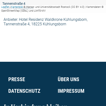
Tannenstraße 4
Leaflet
|
Kartenbild
© Hanse- und Universitätsstadt Rostock (CC BY 4.0) | Kartendaten ©
18225 Kühlungsborn
OpenStreetMap (ODbL) und LkKfS-MV
Anbieter: Hotel Residenz Waldkrone Kühlungsborn,
Tannenstraße 4, 18225 Kühlungsborn
PRESSE
ÜBER UNS
DATENSCHUTZ
IMPRESSUM