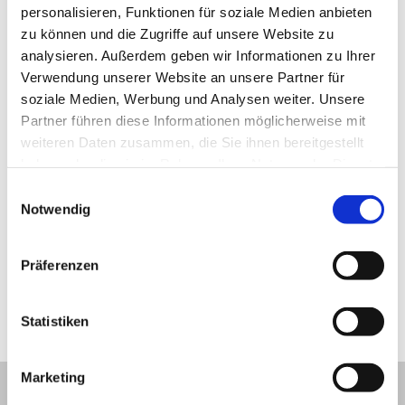
personalisieren, Funktionen für soziale Medien anbieten
zu können und die Zugriffe auf unsere Website zu
analysieren. Außerdem geben wir Informationen zu Ihrer
Verwendung unserer Website an unsere Partner für
soziale Medien, Werbung und Analysen weiter. Unsere
Partner führen diese Informationen möglicherweise mit
weiteren Daten zusammen, die Sie ihnen bereitgestellt
keine Bildunterschrift © © Hotel Residenz Waldkrone
ke
haben oder die sie im Rahmen Ihrer Nutzung der Dienste
gesammelt haben.
1
/3
zurück
vor
Einwilligungsauswahl
Notwendig
Präferenzen
Statistiken
Lage und Umgebung
Marketing
+